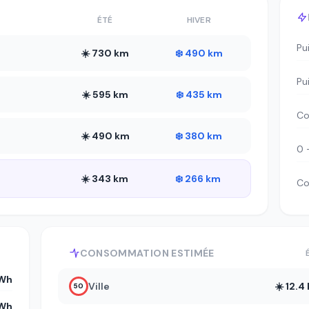
ÉTÉ
HIVER
Pu
☀️ 730 km
❄️ 490 km
Pu
☀️ 595 km
❄️ 435 km
Co
☀️ 490 km
❄️ 380 km
0 
☀️ 343 km
❄️ 266 km
Co
CONSOMMATION ESTIMÉE
kWh
Ville
☀️ 12.
50
kWh