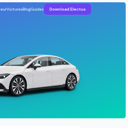
teur
Voitures
Blog
Guides
Download Electus