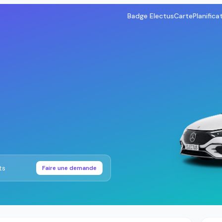
Badge Electus
Carte
Planifica
ts
Faire une demande