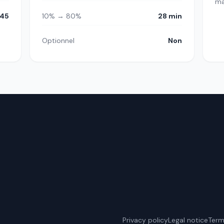
m
45
10% → 80%
28 min
Optionnel
Non
Privacy policy
Legal notice
Term