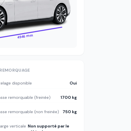
4946 mm
REMORQUAGE
telage disponible
Oui
sse remorquable (freinée)
1700 kg
sse remorquable (non freinée)
750 kg
arge verticale
Non supporté par le