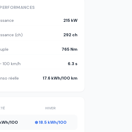
PERFORMANCES
issance
215 kW
issance (ch)
292 ch
uple
765 Nm
– 100 km/h
6.3 s
nso réelle
17.6 kWh/100 km
ÉTÉ
HIVER
4 kWh/100
❄️ 18.5 kWh/100