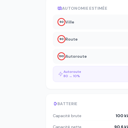
AUTONOMIE ESTIMÉE
Ville
50
Route
90
Autoroute
130
Autoroute
80 → 10%
BATTERIE
Capacité brute
100 
Capacité nette
90.6 