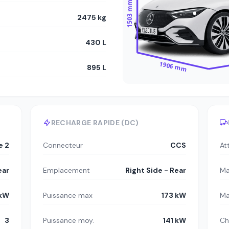
1503 mm
2475 kg
430 L
1906 mm
895 L
RECHARGE RAPIDE (DC)
e 2
Connecteur
CCS
At
ear
Emplacement
Right Side - Rear
Ma
 kW
Puissance max
173 kW
Ma
3
Puissance moy.
141 kW
Ch