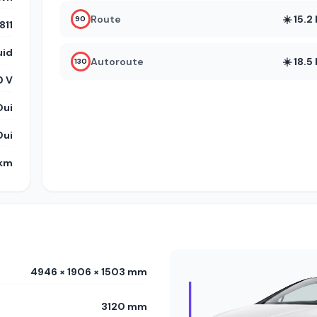
Route
☀️ 15.
90
11
uid
Autoroute
☀️ 18.
130
 V
Oui
Oui
 km
4946 × 1906 × 1503 mm
3120 mm