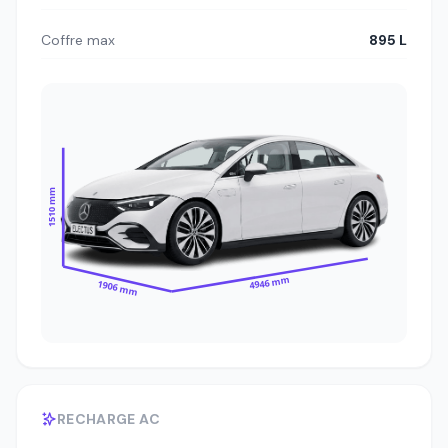
Coffre max
895 L
1510 mm
4946 mm
1906 mm
RECHARGE AC