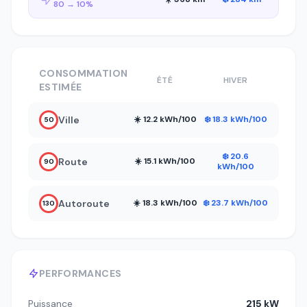
80 → 10%
CONSOMMATION
ÉTÉ
HIVER
ESTIMÉE
Ville
☀️ 12.2 kWh/100
❄️ 18.3 kWh/100
50
❄️ 20.6
Route
☀️ 15.1 kWh/100
90
kWh/100
Autoroute
☀️ 18.3 kWh/100
❄️ 23.7 kWh/100
130
PERFORMANCES
Puissance
215 kW