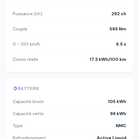
Puissance (ch)
292 ch
Couple
565 Nm
0 – 100 km/h
6.5 s
Conso réelle
17.3 kWh/100 km
BATTERIE
Capacité brute
105 kWh
Capacité nette
96 kWh
Type
NMC
Refroidissement
Active Liquid