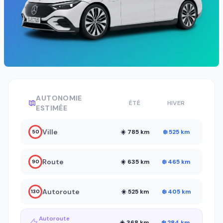
AUTONOMIE
ÉTÉ
HIVER
ESTIMÉE
Ville
☀️ 785 km
❄️ 525 km
50
Route
☀️ 635 km
❄️ 465 km
90
Autoroute
☀️ 525 km
❄️ 405 km
130
Autoroute
☀️ 368 km
❄️ 284 km