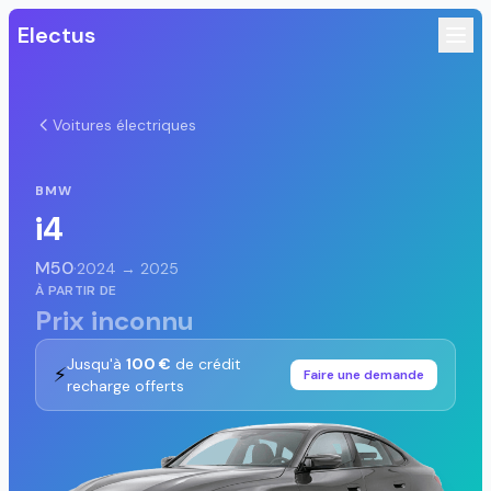
Electus
Voitures électriques
BMW
i4
M50
·
2024 → 2025
À PARTIR DE
Prix inconnu
Jusqu'à
100 €
de crédit
⚡
Faire une demande
recharge offerts