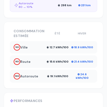
Autoroute
☀️ 298 km
❄️ 231 km
80 → 10%
CONSOMMATION
ÉTÉ
HIVER
ESTIMÉE
Ville
☀️ 12.7 kWh/100
❄️ 18.9 kWh/100
50
Route
☀️ 15.6 kWh/100
❄️ 21.4 kWh/100
90
❄️ 24.6
Autoroute
☀️ 19.1 kWh/100
130
kWh/100
PERFORMANCES