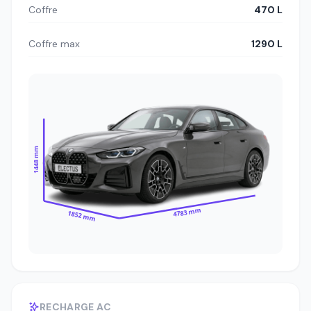
Coffre
470 L
Coffre max
1290 L
1448 mm
4783 mm
1852 mm
RECHARGE AC