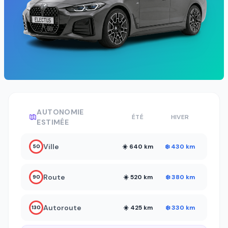
AUTONOMIE
ÉTÉ
HIVER
ESTIMÉE
Ville
☀️ 640 km
❄️ 430 km
50
Route
☀️ 520 km
❄️ 380 km
90
Autoroute
☀️ 425 km
❄️ 330 km
130