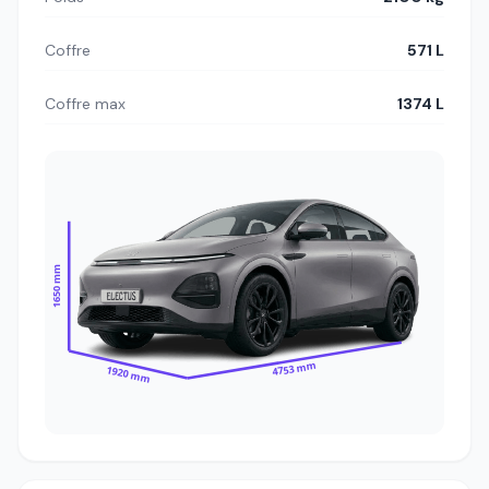
Coffre
571 L
Coffre max
1374 L
1650 mm
4753 mm
1920 mm