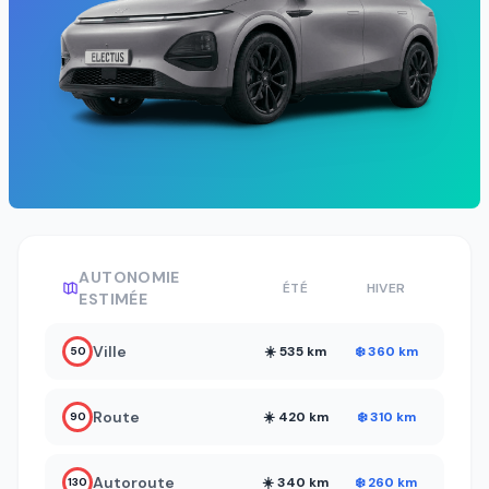
AUTONOMIE
ÉTÉ
HIVER
ESTIMÉE
Ville
☀️ 535 km
❄️ 360 km
50
Route
☀️ 420 km
❄️ 310 km
90
Autoroute
☀️ 340 km
❄️ 260 km
130