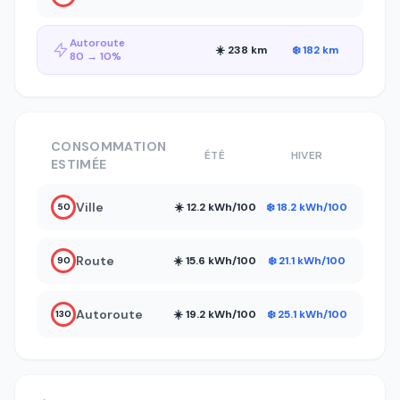
Autoroute
☀️ 238 km
❄️ 182 km
80 → 10%
CONSOMMATION
ÉTÉ
HIVER
ESTIMÉE
Ville
☀️ 12.2 kWh/100
❄️ 18.2 kWh/100
50
Route
☀️ 15.6 kWh/100
❄️ 21.1 kWh/100
90
Autoroute
☀️ 19.2 kWh/100
❄️ 25.1 kWh/100
130