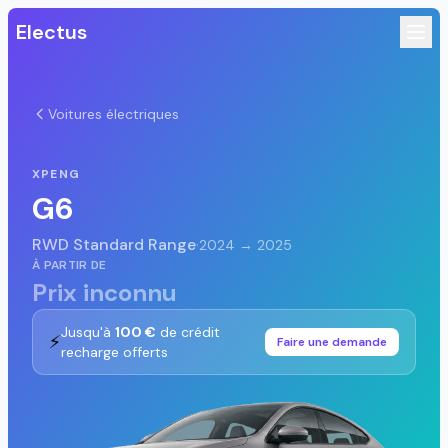
Electus
Voitures électriques
XPENG
G6
RWD Standard Range
·
2024 → 2025
À PARTIR DE
Prix inconnu
Jusqu'à
100 €
de crédit
⚡
Faire une demande
recharge offerts