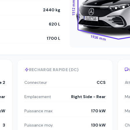
1512 mm
2440 kg
620 L
1926 mm
1700 L
RECHARGE RAPIDE (DC)
e 2
Connecteur
CCS
At
ear
Emplacement
Right Side - Rear
Ma
 kW
Puissance max
170 kW
Ma
3
Puissance moy.
130 kW
Ch