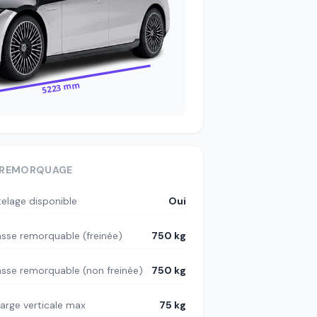
5223 mm
REMORQUAGE
telage disponible
Oui
sse remorquable (freinée)
750 kg
sse remorquable (non freinée)
750 kg
arge verticale max
75 kg