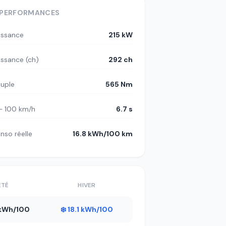
PERFORMANCES
issance
215 kW
issance (ch)
292 ch
uple
565 Nm
– 100 km/h
6.7 s
nso réelle
16.8 kWh/100 km
ÉTÉ
HIVER
1 kWh/100
❄️ 18.1 kWh/100