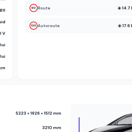
Route
☀️ 14.
90
11
uid
Autoroute
☀️ 17.
130
 V
Oui
Oui
 km
5223 × 1926 × 1512 mm
3210 mm