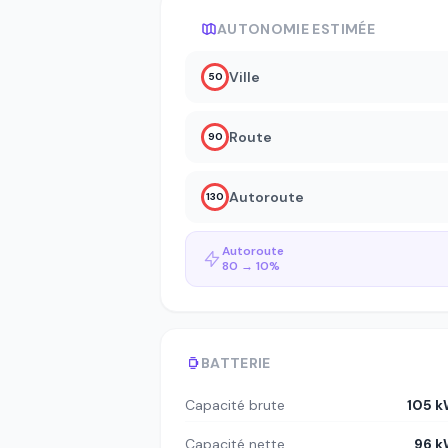
AUTONOMIE ESTIMÉE
Ville
50
Route
90
Autoroute
130
Autoroute
80 → 10%
BATTERIE
Capacité brute
105 
Capacité nette
96 