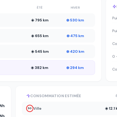
ÉTÉ
HIVER
Pu
☀️ 795 km
❄️ 530 km
Pu
☀️ 655 km
❄️ 475 km
Co
☀️ 545 km
❄️ 420 km
0 
☀️ 382 km
❄️ 294 km
Co
CONSOMMATION ESTIMÉE
kWh
Ville
☀️ 12.
50
kWh