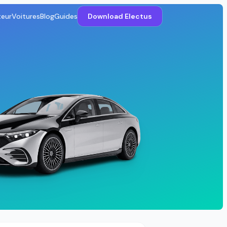
teur
Voitures
Blog
Guides
Download Electus