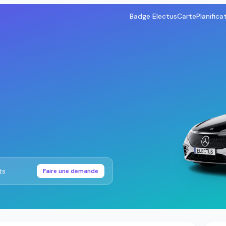
Badge Electus
Carte
Planifica
ts
Faire une demande