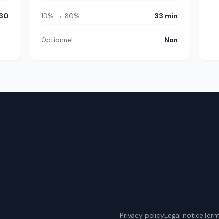
30
10% → 80%
33 min
Optionnel
Non
Privacy policy
Legal notice
Term