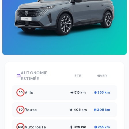
AUTONOMIE
ÉTÉ
HIVER
ESTIMÉE
Ville
☀️ 515 km
❄️ 355 km
50
Route
☀️ 405 km
❄️ 305 km
90
Autoroute
☀️ 325 km
❄️ 255 km
130