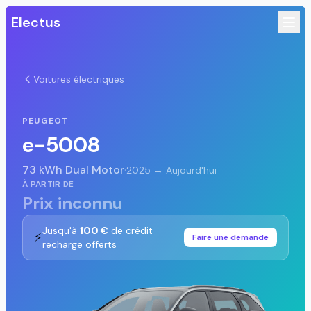
Electus
Voitures électriques
PEUGEOT
e-5008
73 kWh Dual Motor
·
2025 → Aujourd'hui
À PARTIR DE
Prix inconnu
Jusqu'à
100 €
de crédit
⚡
Faire une demande
recharge offerts