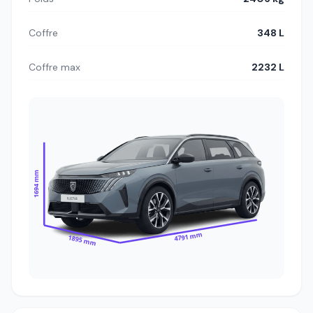
Coffre
348 L
Coffre max
2232 L
1694 mm
4791 mm
1895 mm