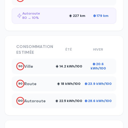
Autoroute
☀️ 227 km
❄️ 179 km
80 → 10%
CONSOMMATION
ÉTÉ
HIVER
ESTIMÉE
❄️ 20.6
Ville
☀️ 14.2 kWh/100
50
kWh/100
Route
☀️ 18 kWh/100
❄️ 23.9 kWh/100
90
Autoroute
☀️ 22.5 kWh/100
❄️ 28.6 kWh/100
130