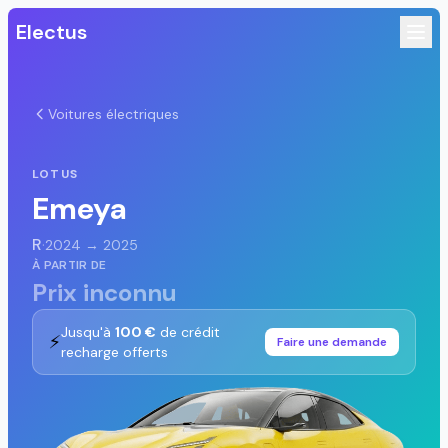
Electus
Voitures électriques
LOTUS
Emeya
R
·
2024 → 2025
À PARTIR DE
Prix inconnu
Jusqu'à
100 €
de crédit
⚡
Faire une demande
recharge offerts