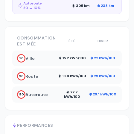
Autoroute
☀️ 305 km
❄️ 238 km
80 → 10%
CONSOMMATION
ÉTÉ
HIVER
ESTIMÉE
Ville
☀️ 15.2 kWh/100
❄️ 22 kWh/100
50
Route
☀️ 18.8 kWh/100
❄️ 25 kWh/100
90
☀️ 22.7
Autoroute
❄️ 29.1 kWh/100
130
kWh/100
PERFORMANCES