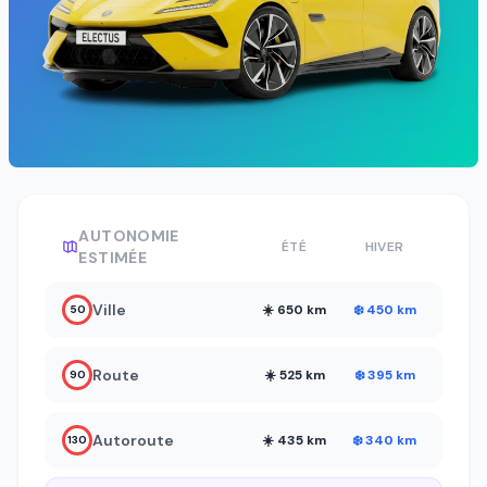
AUTONOMIE
ÉTÉ
HIVER
ESTIMÉE
Ville
☀️ 650 km
❄️ 450 km
50
Route
☀️ 525 km
❄️ 395 km
90
Autoroute
☀️ 435 km
❄️ 340 km
130