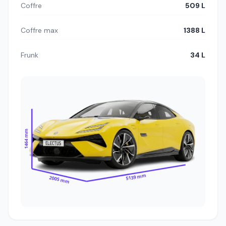
Coffre
509 L
Coffre max
1388 L
Frunk
34 L
1464 mm
5139 mm
2005 mm