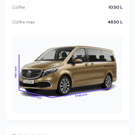
Coffre
1030 L
Coffre max
4630 L
1901 mm
5140 mm
1928 mm