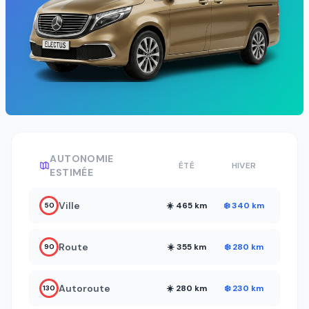
AUTONOMIE
ÉTÉ
HIVER
ESTIMÉE
Ville
☀️ 465 km
❄️ 340 km
50
Route
☀️ 355 km
❄️ 280 km
90
Autoroute
☀️ 280 km
❄️ 230 km
130