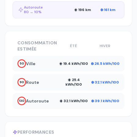
Autoroute
☀️ 196 km
❄️ 161 km
80 → 10%
CONSOMMATION
ÉTÉ
HIVER
ESTIMÉE
Ville
☀️ 19.4 kWh/100
❄️ 26.5 kWh/100
50
☀️ 25.4
Route
❄️ 32.1 kWh/100
90
kWh/100
Autoroute
☀️ 32.1 kWh/100
❄️ 39.1 kWh/100
130
PERFORMANCES