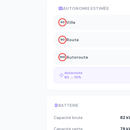
AUTONOMIE ESTIMÉE
Ville
50
Route
90
Autoroute
130
Autoroute
80 → 10%
BATTERIE
Capacité brute
82 
Capacité nette
79 