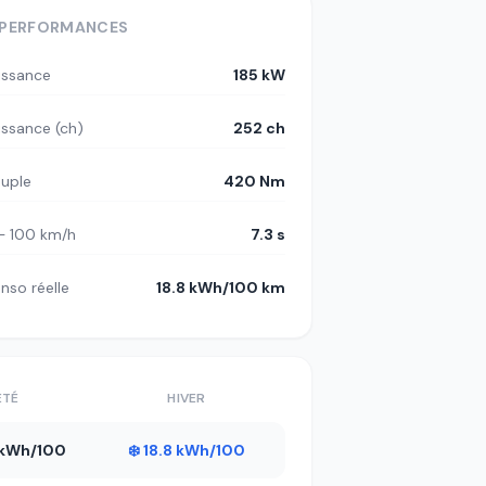
PERFORMANCES
issance
185 kW
issance (ch)
252 ch
uple
420 Nm
– 100 km/h
7.3 s
nso réelle
18.8 kWh/100 km
ÉTÉ
HIVER
8 kWh/100
❄️ 18.8 kWh/100