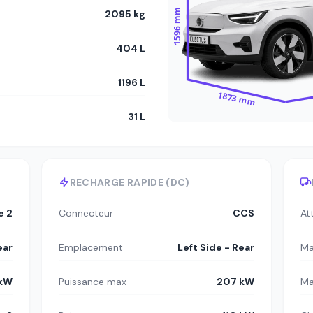
1596 mm
2095 kg
404 L
1196 L
1873 mm
31 L
RECHARGE RAPIDE (DC)
e 2
Connecteur
CCS
At
ear
Emplacement
Left Side - Rear
Ma
 kW
Puissance max
207 kW
Ma