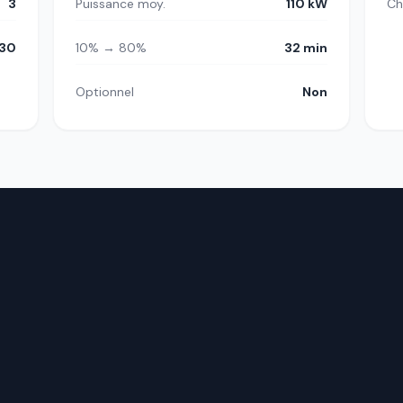
3
Puissance moy.
110 kW
Ch
30
10% → 80%
32 min
Optionnel
Non