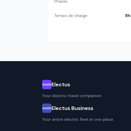
Phases
Temps de charge
8h
Electus
Your electric travel companion.
Electus Business
Your entire electric fleet in one place.