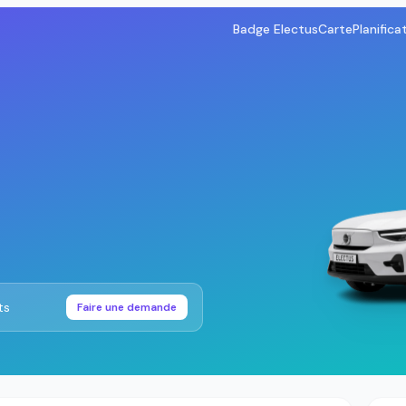
Badge Electus
Carte
Planifica
ts
Faire une demande