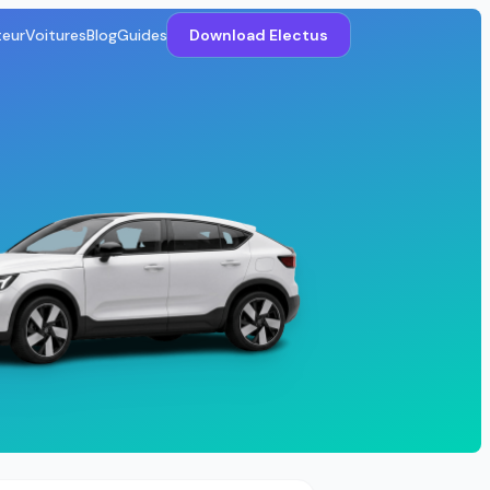
teur
Voitures
Blog
Guides
Download Electus