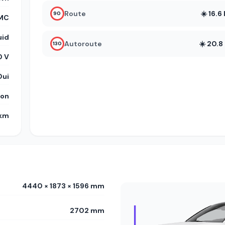
Route
☀️ 16.
90
MC
uid
Autoroute
☀️ 20.
130
 V
Oui
on
 km
4440 × 1873 × 1596 mm
2702 mm