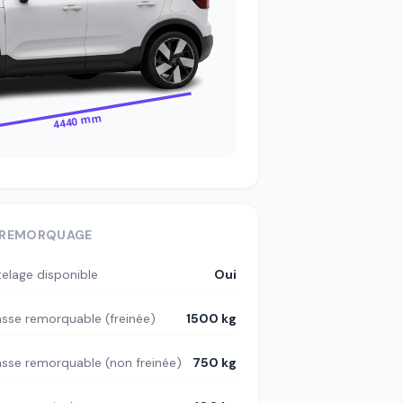
4440 mm
REMORQUAGE
telage disponible
Oui
sse remorquable (freinée)
1500 kg
sse remorquable (non freinée)
750 kg