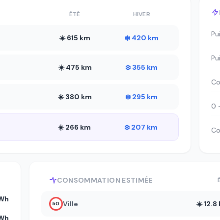
ÉTÉ
HIVER
Pu
☀️ 615 km
❄️ 420 km
Pu
☀️ 475 km
❄️ 355 km
Co
☀️ 380 km
❄️ 295 km
0 
☀️ 266 km
❄️ 207 km
Co
CONSOMMATION ESTIMÉE
kWh
Ville
☀️ 12.
50
kWh