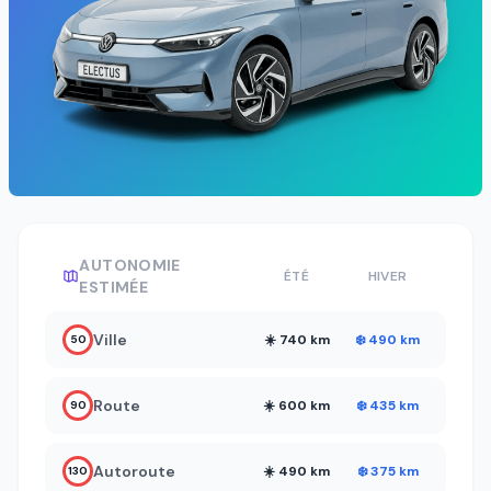
AUTONOMIE
ÉTÉ
HIVER
ESTIMÉE
Ville
☀️ 740 km
❄️ 490 km
50
Route
☀️ 600 km
❄️ 435 km
90
Autoroute
☀️ 490 km
❄️ 375 km
130