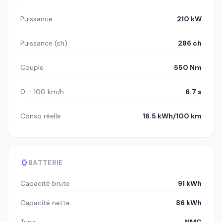
Puissance
210 kW
Puissance (ch)
286 ch
Couple
550 Nm
0 – 100 km/h
6.7 s
Conso réelle
16.5 kWh/100 km
BATTERIE
Capacité brute
91 kWh
Capacité nette
86 kWh
Type
NMC