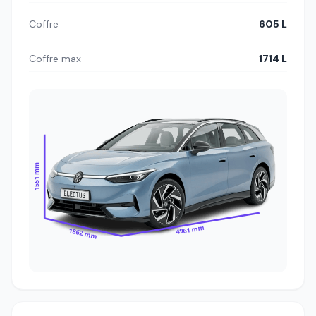
Coffre
605 L
Coffre max
1714 L
1551 mm
4961 mm
1862 mm