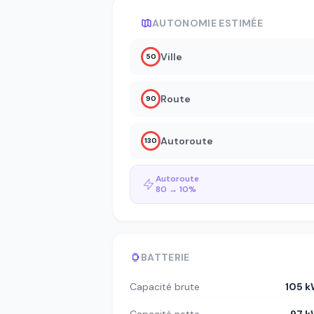
AUTONOMIE ESTIMÉE
Ville
50
Route
90
Autoroute
130
Autoroute
80 → 10%
BATTERIE
Capacité brute
105 