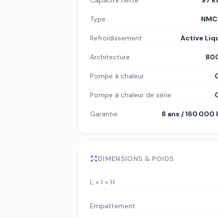
Capacité nette
97 
Type
NMC8
Refroidissement
Active Liq
Architecture
80
Pompe à chaleur
Pompe à chaleur de série
Garantie
8 ans / 160 000
DIMENSIONS & POIDS
L × l × H
Empattement