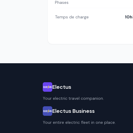
Phases
Temps de charge
10h
Electus
Your electric travel companion.
Electus Business
Your entire electric fleet in one place.