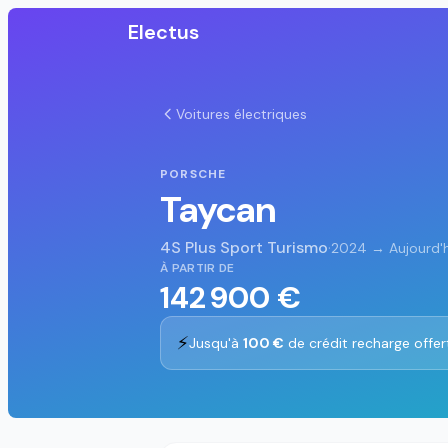
Electus
Voitures électriques
PORSCHE
Taycan
4S Plus Sport Turismo
·
2024 → Aujourd'h
À PARTIR DE
142 900 €
⚡
Jusqu'à
100 €
de crédit recharge offer