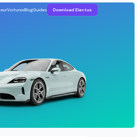
teur
Voitures
Blog
Guides
Download Electus