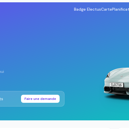
Badge Electus
Carte
Planifica
ui
ts
Faire une demande