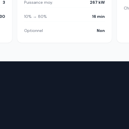
3
Puissance moy.
267 kW
Ch
30
10% → 80%
16 min
Optionnel
Non