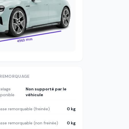
4963 mm
REMORQUAGE
telage
Non supporté par le
sponible
véhicule
sse remorquable (freinée)
0 kg
sse remorquable (non freinée)
0 kg