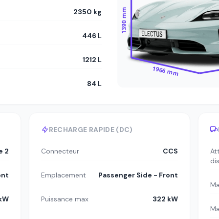
1390 mm
2350 kg
446 L
1212 L
1966 mm
84 L
RECHARGE RAPIDE (DC)
e 2
Connecteur
CCS
At
di
ont
Emplacement
Passenger Side - Front
Ma
 kW
Puissance max
322 kW
Ma