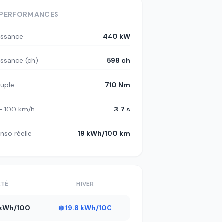
PERFORMANCES
issance
440 kW
issance (ch)
598 ch
uple
710 Nm
– 100 km/h
3.7 s
nso réelle
19 kWh/100 km
ÉTÉ
HIVER
5 kWh/100
❄️ 19.8 kWh/100