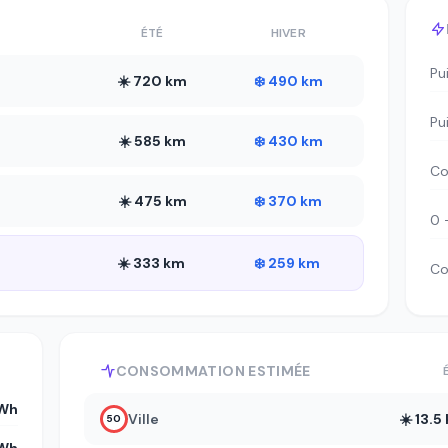
ÉTÉ
HIVER
Pu
☀️ 720 km
❄️ 490 km
Pu
☀️ 585 km
❄️ 430 km
Co
☀️ 475 km
❄️ 370 km
0 
☀️ 333 km
❄️ 259 km
Co
CONSOMMATION ESTIMÉE
kWh
Ville
☀️ 13.
50