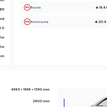
kWh
Route
☀️ 16.
90
11
uid
Autoroute
☀️ 20.
130
0 V
Oui
Oui
 km
4963 × 1966 × 1390 mm
2900 mm