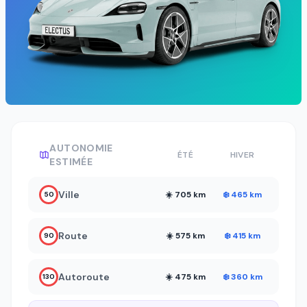
AUTONOMIE
ÉTÉ
HIVER
ESTIMÉE
Ville
☀️ 705 km
❄️ 465 km
50
Route
☀️ 575 km
❄️ 415 km
90
Autoroute
☀️ 475 km
❄️ 360 km
130