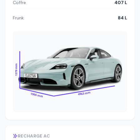
Coffre
407 L
Frunk
84 L
1379 mm
4963 mm
1966 mm
RECHARGE AC