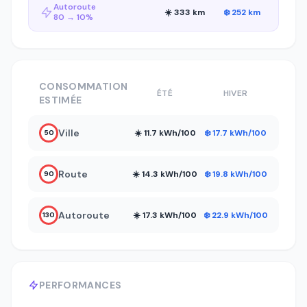
Autoroute
☀️ 333 km
❄️ 252 km
80 → 10%
CONSOMMATION
ÉTÉ
HIVER
ESTIMÉE
Ville
☀️ 11.7 kWh/100
❄️ 17.7 kWh/100
50
Route
☀️ 14.3 kWh/100
❄️ 19.8 kWh/100
90
Autoroute
☀️ 17.3 kWh/100
❄️ 22.9 kWh/100
130
PERFORMANCES