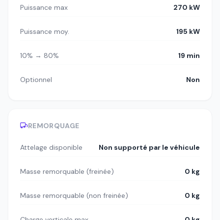
Puissance max
270 kW
Puissance moy.
195 kW
10% → 80%
19 min
Optionnel
Non
REMORQUAGE
Attelage disponible
Non supporté par le véhicule
Masse remorquable (freinée)
0 kg
Masse remorquable (non freinée)
0 kg
Charge verticale max
0 kg