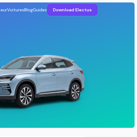
teur
Voitures
Blog
Guides
Download Electus