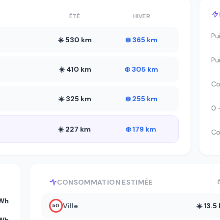
ÉTÉ
HIVER
Pu
☀️ 530 km
❄️ 365 km
Pu
☀️ 410 km
❄️ 305 km
Co
☀️ 325 km
❄️ 255 km
0 
☀️ 227 km
❄️ 179 km
Co
CONSOMMATION ESTIMÉE
kWh
Ville
☀️ 13.
50