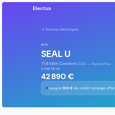
Electus
Voitures électriques
BYD
SEAL U
71.8 kWh Comfort
·
2024 → Aujourd'hui
À PARTIR DE
42 890 €
⚡
Jusqu'à
100 €
de crédit recharge offer