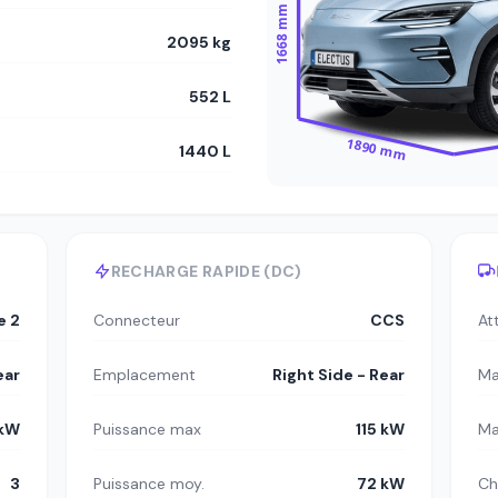
1668 mm
2095 kg
552 L
1890 mm
1440 L
RECHARGE RAPIDE (DC)
e 2
Connecteur
CCS
At
ear
Emplacement
Right Side - Rear
Ma
 kW
Puissance max
115 kW
Ma
3
Puissance moy.
72 kW
Ch