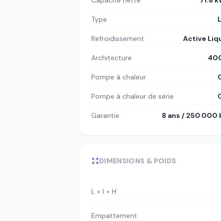
Capacité nette
71.8 
Type
Refroidissement
Active Liq
Architecture
400
Pompe à chaleur
Pompe à chaleur de série
Garantie
8 ans / 250 000
DIMENSIONS & POIDS
L × l × H
Empattement