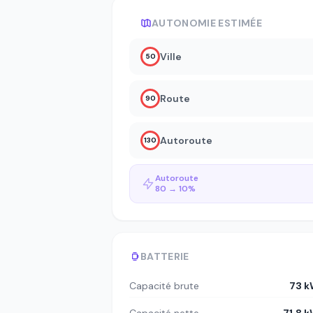
AUTONOMIE ESTIMÉE
Ville
50
Route
90
Autoroute
130
Autoroute
80 → 10%
BATTERIE
Capacité brute
73 