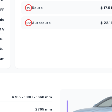
kWh
Route
☀️ 17.
90
LFP
uid
Autoroute
☀️ 22.
130
 V
Oui
Oui
 km
4785 × 1890 × 1668 mm
2765 mm