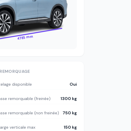
4785 mm
REMORQUAGE
telage disponible
Oui
sse remorquable (freinée)
1300 kg
sse remorquable (non freinée)
750 kg
arge verticale max
150 kg