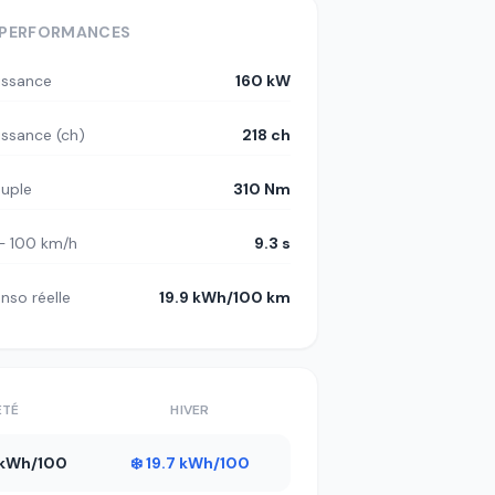
PERFORMANCES
issance
160 kW
issance (ch)
218 ch
uple
310 Nm
– 100 km/h
9.3 s
nso réelle
19.9 kWh/100 km
ÉTÉ
HIVER
5 kWh/100
❄️ 19.7 kWh/100