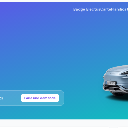
Badge Electus
Carte
Planifica
ts
Faire une demande