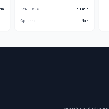
45
10% → 80%
44 min
Optionnel
Non
Privacy policy
Legal notice
Term