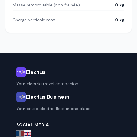
Masse remorquable (non freinée)
0 kg
Charge verticale max
0 kg
Electus
Your electric travel companion.
Electus Business
Your entire electric fleet in one place.
SOCIAL MEDIA