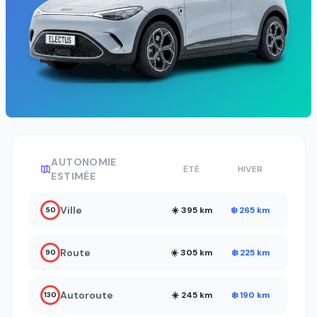
AUTONOMIE
ÉTÉ
HIVER
ESTIMÉE
Ville
☀️ 395 km
❄️ 265 km
50
Route
☀️ 305 km
❄️ 225 km
90
Autoroute
☀️ 245 km
❄️ 190 km
130