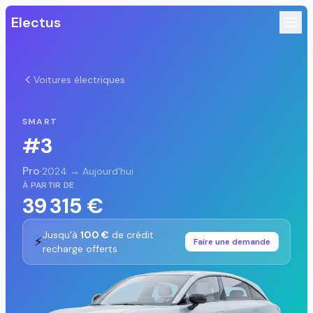
Electus
Voitures électriques
SMART
#3
Pro
·
2024 → Aujourd'hui
À PARTIR DE
39 315 €
Jusqu'à
100 €
de crédit
⚡
Faire une demande
recharge offerts