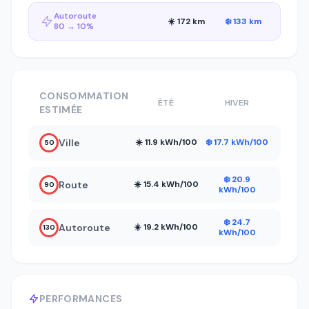
Autoroute
☀️ 172 km
❄️ 133 km
80 → 10%
CONSOMMATION
ÉTÉ
HIVER
ESTIMÉE
Ville
☀️ 11.9 kWh/100
❄️ 17.7 kWh/100
50
❄️ 20.9
Route
☀️ 15.4 kWh/100
90
kWh/100
❄️ 24.7
Autoroute
☀️ 19.2 kWh/100
130
kWh/100
PERFORMANCES