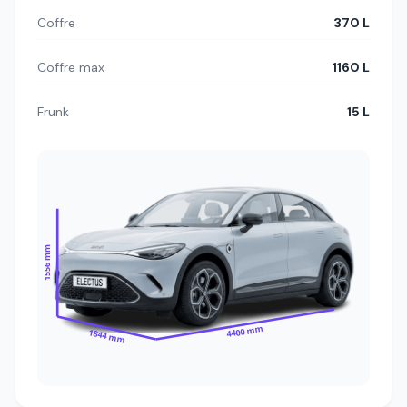
Coffre
370 L
Coffre max
1160 L
Frunk
15 L
1556 mm
4400 mm
1844 mm