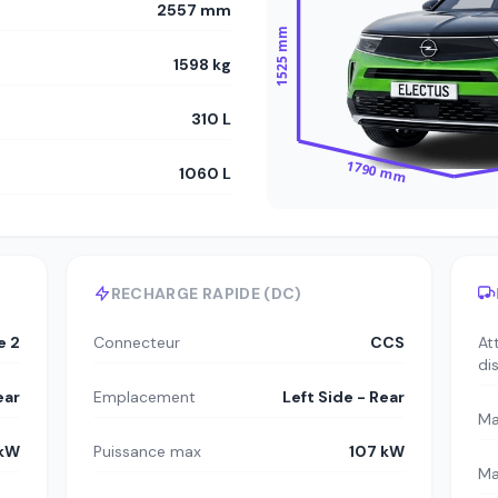
2557 mm
1525 mm
1598 kg
310 L
1790 mm
1060 L
RECHARGE RAPIDE (DC)
e 2
Connecteur
CCS
At
di
ear
Emplacement
Left Side - Rear
Ma
 kW
Puissance max
107 kW
Ma