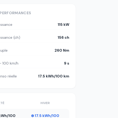
PERFORMANCES
issance
115 kW
issance (ch)
156 ch
uple
260 Nm
– 100 km/h
9 s
nso réelle
17.5 kWh/100 km
ÉTÉ
HIVER
7 kWh/100
❄️ 17.5 kWh/100