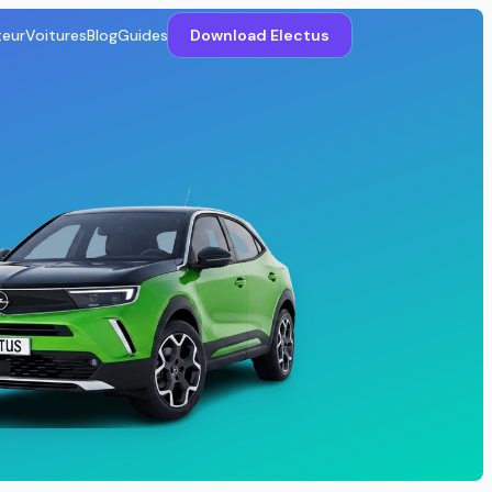
teur
Voitures
Blog
Guides
Download Electus