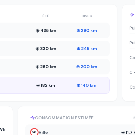
ÉTÉ
HIVER
Pu
☀️ 435 km
❄️ 290 km
Pu
☀️ 330 km
❄️ 245 km
Co
☀️ 260 km
❄️ 200 km
0 
☀️ 182 km
❄️ 140 km
Co
CONSOMMATION ESTIMÉE
Wh
Ville
☀️ 11.
50