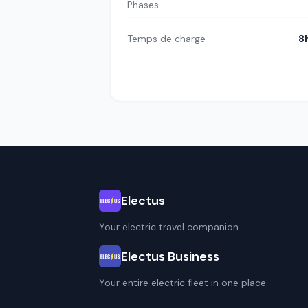
Phases
Temps de charge
8
Electus
Your electric travel companion.
Electus Business
Your entire electric fleet in one place.