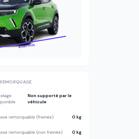
4151 mm
REMORQUAGE
telage
Non supporté par le
sponible
véhicule
sse remorquable (freinée)
0 kg
sse remorquable (non freinée)
0 kg