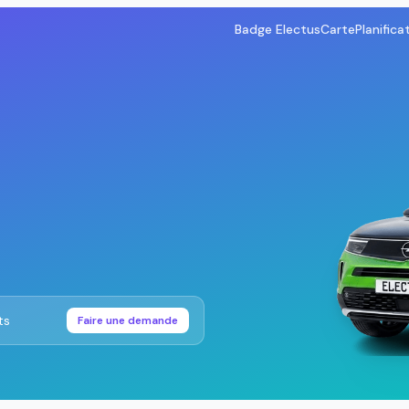
Badge Electus
Carte
Planifica
ts
Faire une demande