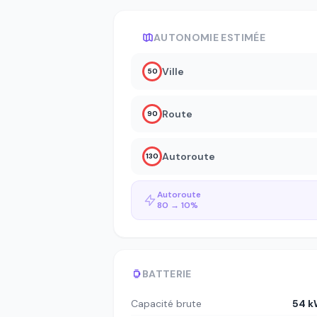
AUTONOMIE ESTIMÉE
Ville
50
Route
90
Autoroute
130
Autoroute
80 → 10%
BATTERIE
Capacité brute
54 k