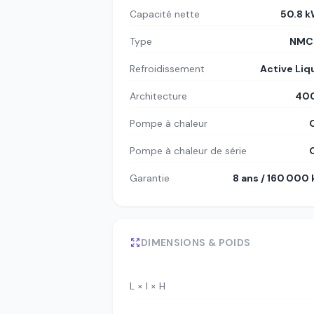
Capacité nette
50.8 
Type
NMC8
Refroidissement
Active Liq
Architecture
400
Pompe à chaleur
Pompe à chaleur de série
Garantie
8 ans / 160 000
DIMENSIONS & POIDS
L × l × H