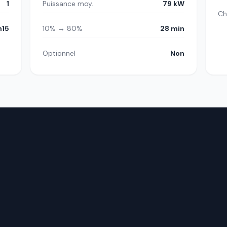
1
Puissance moy.
79 kW
Ch
h15
10% → 80%
28 min
Optionnel
Non