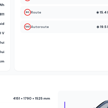
kWh
Route
☀️ 15.
90
11
uid
Autoroute
☀️ 19.
130
 V
Oui
Oui
 km
4151 × 1790 × 1525 mm