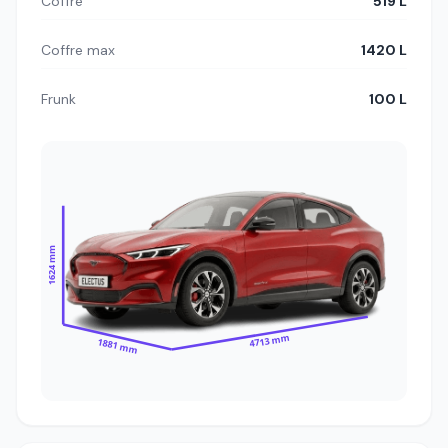
Coffre
519 L
Coffre max
1420 L
Frunk
100 L
1624 mm
4713 mm
1881 mm