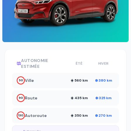
AUTONOMIE
ÉTÉ
HIVER
ESTIMÉE
Ville
☀️ 560 km
❄️ 380 km
50
Route
☀️ 435 km
❄️ 325 km
90
Autoroute
☀️ 350 km
❄️ 270 km
130