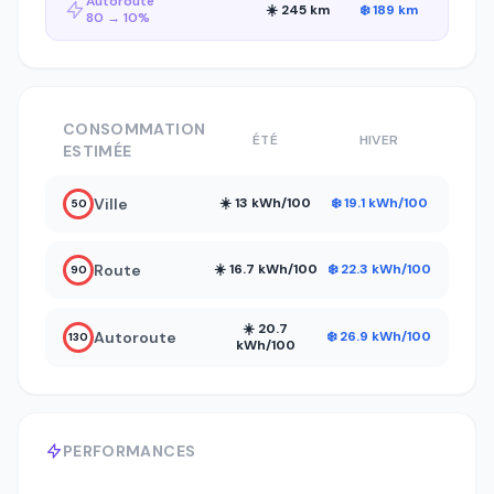
Autoroute
☀️ 245 km
❄️ 189 km
80 → 10%
CONSOMMATION
ÉTÉ
HIVER
ESTIMÉE
Ville
☀️ 13 kWh/100
❄️ 19.1 kWh/100
50
Route
☀️ 16.7 kWh/100
❄️ 22.3 kWh/100
90
☀️ 20.7
Autoroute
❄️ 26.9 kWh/100
130
kWh/100
PERFORMANCES