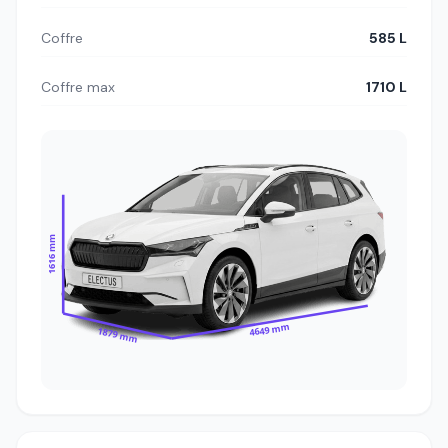
Coffre
585 L
Coffre max
1710 L
1616 mm
4649 mm
1879 mm