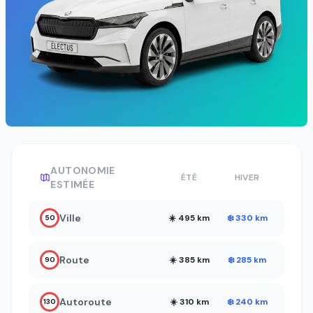
AUTONOMIE
ÉTÉ
HIVER
ESTIMÉE
Ville
☀️ 495 km
❄️ 330 km
50
Route
☀️ 385 km
❄️ 285 km
90
Autoroute
☀️ 310 km
❄️ 240 km
130