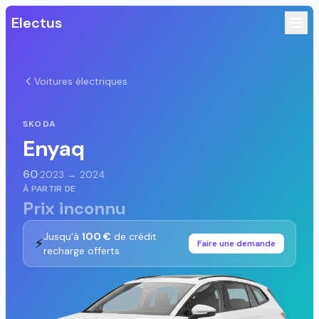
Electus
Voitures électriques
SKODA
Enyaq
60
·
2023 → 2024
À PARTIR DE
Prix inconnu
Jusqu'à
100 €
de crédit
⚡
Faire une demande
recharge offerts