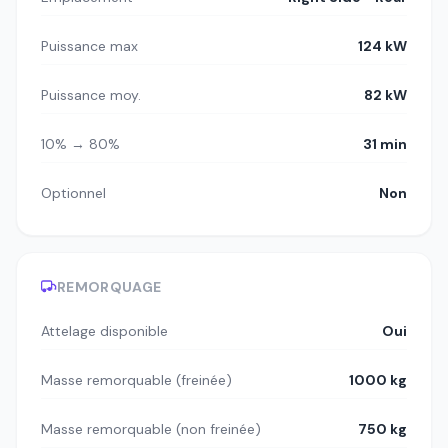
Puissance max
124 kW
Puissance moy.
82 kW
10% → 80%
31 min
Optionnel
Non
REMORQUAGE
Attelage disponible
Oui
Masse remorquable (freinée)
1000 kg
Masse remorquable (non freinée)
750 kg