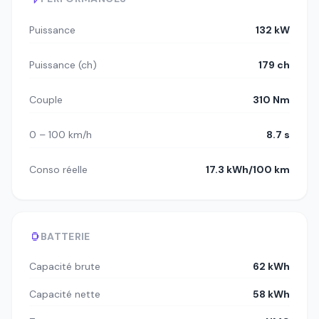
Puissance
132 kW
Puissance (ch)
179 ch
Couple
310 Nm
0 – 100 km/h
8.7 s
Conso réelle
17.3 kWh/100 km
BATTERIE
Capacité brute
62 kWh
Capacité nette
58 kWh