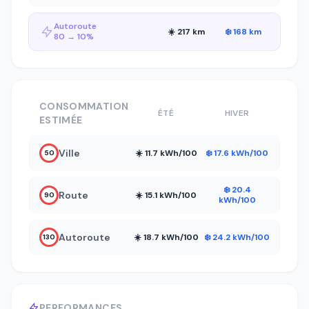
Autoroute
☀️ 217 km
❄️ 168 km
80 → 10%
CONSOMMATION
ÉTÉ
HIVER
ESTIMÉE
Ville
☀️ 11.7 kWh/100
❄️ 17.6 kWh/100
50
❄️ 20.4
Route
☀️ 15.1 kWh/100
90
kWh/100
Autoroute
☀️ 18.7 kWh/100
❄️ 24.2 kWh/100
130
PERFORMANCES