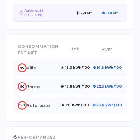
Autoroute
☀️ 221 km
❄️ 175 km
80 → 10%
CONSOMMATION
ÉTÉ
HIVER
ESTIMÉE
Ville
☀️ 13.3 kWh/100
❄️ 19.6 kWh/100
50
Route
☀️ 16.8 kWh/100
❄️ 22.5 kWh/100
90
Autoroute
☀️ 21.1 kWh/100
❄️ 26.6 kWh/100
130
PERFORMANCES