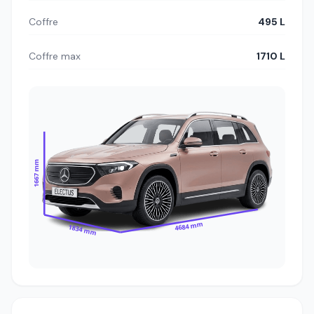
Coffre
495 L
Coffre max
1710 L
1667 mm
4684 mm
1834 mm