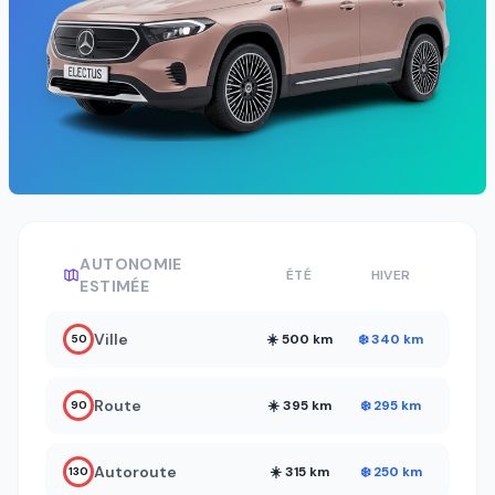
AUTONOMIE
ÉTÉ
HIVER
ESTIMÉE
Ville
☀️ 500 km
❄️ 340 km
50
Route
☀️ 395 km
❄️ 295 km
90
Autoroute
☀️ 315 km
❄️ 250 km
130