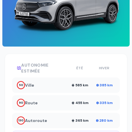
AUTONOMIE
ÉTÉ
HIVER
ESTIMÉE
Ville
☀️ 585 km
❄️ 385 km
50
Route
☀️ 455 km
❄️ 335 km
90
Autoroute
☀️ 365 km
❄️ 280 km
130