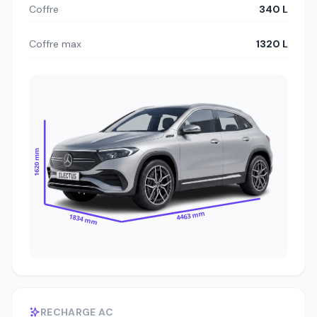
Coffre
340 L
Coffre max
1320 L
1620 mm
4463 mm
1834 mm
RECHARGE AC