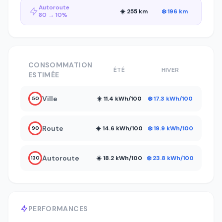
Autoroute
☀️ 255 km
❄️ 196 km
80 → 10%
CONSOMMATION
ÉTÉ
HIVER
ESTIMÉE
Ville
☀️ 11.4 kWh/100
❄️ 17.3 kWh/100
50
Route
☀️ 14.6 kWh/100
❄️ 19.9 kWh/100
90
Autoroute
☀️ 18.2 kWh/100
❄️ 23.8 kWh/100
130
PERFORMANCES