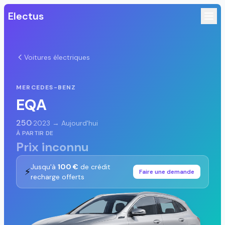
Electus
Voitures électriques
MERCEDES-BENZ
EQA
250
·
2023 → Aujourd'hui
À PARTIR DE
Prix inconnu
Jusqu'à
100 €
de crédit
⚡
Faire une demande
recharge offerts