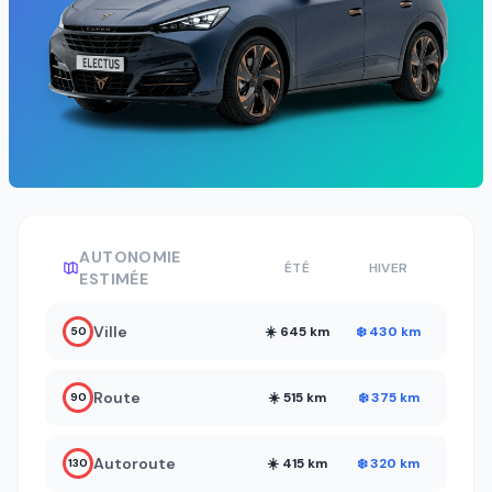
AUTONOMIE
ÉTÉ
HIVER
ESTIMÉE
Ville
☀️ 645 km
❄️ 430 km
50
Route
☀️ 515 km
❄️ 375 km
90
Autoroute
☀️ 415 km
❄️ 320 km
130