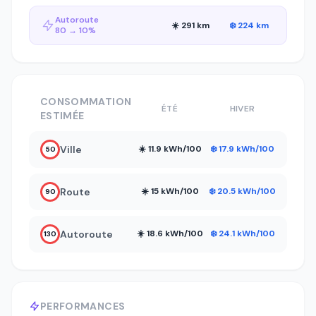
Autoroute
☀️ 291 km
❄️ 224 km
80 → 10%
CONSOMMATION
ÉTÉ
HIVER
ESTIMÉE
Ville
☀️ 11.9 kWh/100
❄️ 17.9 kWh/100
50
Route
☀️ 15 kWh/100
❄️ 20.5 kWh/100
90
Autoroute
☀️ 18.6 kWh/100
❄️ 24.1 kWh/100
130
PERFORMANCES