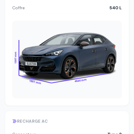
Coffre
540 L
1597 mm
4644 mm
1861 mm
RECHARGE AC