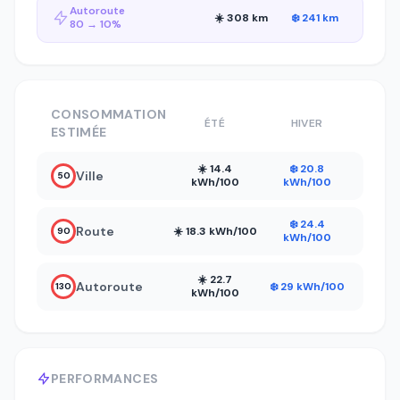
Autoroute
☀️ 308 km
❄️ 241 km
80 → 10%
CONSOMMATION
ÉTÉ
HIVER
ESTIMÉE
☀️ 14.4
❄️ 20.8
Ville
50
kWh/100
kWh/100
❄️ 24.4
Route
☀️ 18.3 kWh/100
90
kWh/100
☀️ 22.7
Autoroute
❄️ 29 kWh/100
130
kWh/100
PERFORMANCES