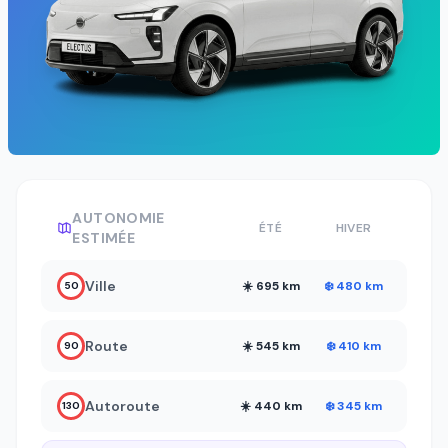
AUTONOMIE
ÉTÉ
HIVER
ESTIMÉE
Ville
☀️ 695 km
❄️ 480 km
50
Route
☀️ 545 km
❄️ 410 km
90
Autoroute
☀️ 440 km
❄️ 345 km
130