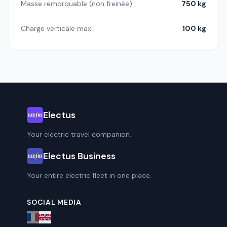
Masse remorquable (non freinée)
750 kg
Charge verticale max
100 kg
Electus
Your electric travel companion.
Electus Business
Your entire electric fleet in one place.
SOCIAL MEDIA