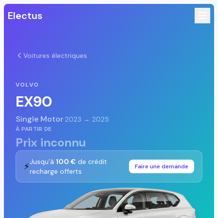
Electus
Voitures électriques
VOLVO
EX90
Single Motor
·
2023 → 2025
À PARTIR DE
Prix inconnu
Jusqu'à
100 €
de crédit
⚡
Faire une demande
recharge offerts