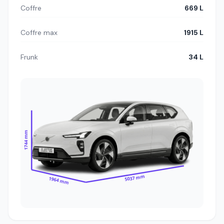
Coffre
669 L
Coffre max
1915 L
Frunk
34 L
1744 mm
5037 mm
1964 mm