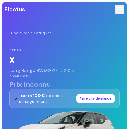
Electus
Voitures électriques
ZEEKR
X
Long Range RWD
·
2023 → 2025
À PARTIR DE
Prix inconnu
Jusqu'à
100 €
de crédit
⚡
Faire une demande
recharge offerts