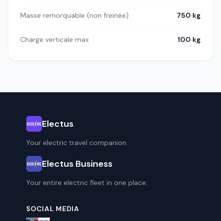
Masse remorquable (non freinée)
750 kg
Charge verticale max
100 kg
Electus
Your electric travel companion.
Electus Business
Your entire electric fleet in one place.
SOCIAL MEDIA