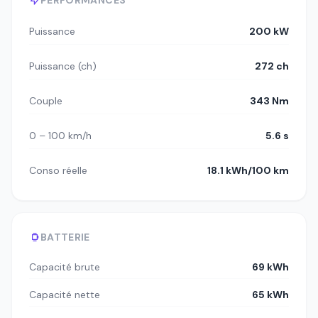
Puissance
200 kW
Puissance (ch)
272 ch
Couple
343 Nm
0 – 100 km/h
5.6 s
Conso réelle
18.1 kWh/100 km
BATTERIE
Capacité brute
69 kWh
Capacité nette
65 kWh