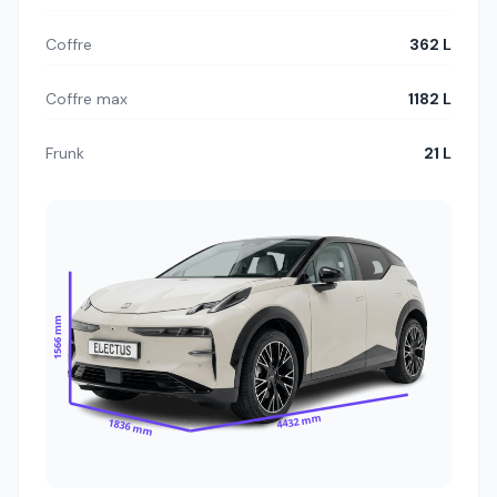
Coffre
362 L
Coffre max
1182 L
Frunk
21 L
1566 mm
4432 mm
1836 mm