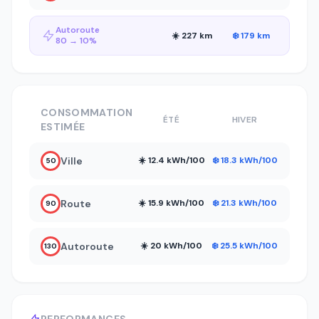
Autoroute
☀️ 227 km
❄️ 179 km
80 → 10%
CONSOMMATION
ÉTÉ
HIVER
ESTIMÉE
Ville
☀️ 12.4 kWh/100
❄️ 18.3 kWh/100
50
Route
☀️ 15.9 kWh/100
❄️ 21.3 kWh/100
90
Autoroute
☀️ 20 kWh/100
❄️ 25.5 kWh/100
130
PERFORMANCES