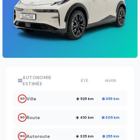
AUTONOMIE
ÉTÉ
HIVER
ESTIMÉE
Ville
☀️ 525 km
❄️ 355 km
50
Route
☀️ 410 km
❄️ 305 km
90
Autoroute
☀️ 325 km
❄️ 255 km
130