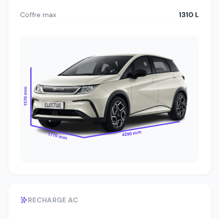
Coffre max
1310 L
1570 mm
4290 mm
1770 mm
RECHARGE AC