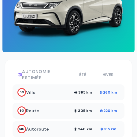
AUTONOMIE
ÉTÉ
HIVER
ESTIMÉE
Ville
☀️ 395 km
❄️ 260 km
50
Route
☀️ 305 km
❄️ 220 km
90
Autoroute
☀️ 240 km
❄️ 185 km
130