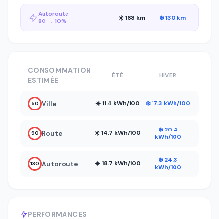
Autoroute
☀️ 168 km
❄️ 130 km
80 → 10%
CONSOMMATION
ÉTÉ
HIVER
ESTIMÉE
Ville
☀️ 11.4 kWh/100
❄️ 17.3 kWh/100
50
❄️ 20.4
Route
☀️ 14.7 kWh/100
90
kWh/100
❄️ 24.3
Autoroute
☀️ 18.7 kWh/100
130
kWh/100
PERFORMANCES