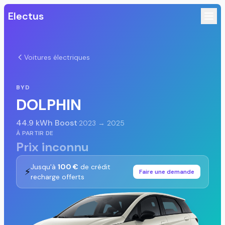
Electus
Voitures électriques
BYD
DOLPHIN
44.9 kWh Boost
·
2023 → 2025
À PARTIR DE
Prix inconnu
Jusqu'à
100 €
de crédit
⚡
Faire une demande
recharge offerts