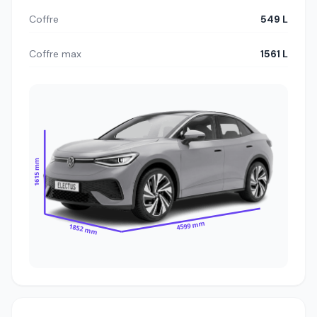
Coffre
549 L
Coffre max
1561 L
1615 mm
4599 mm
1852 mm