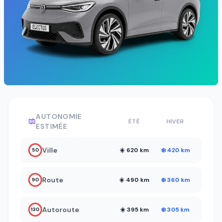
AUTONOMIE
ÉTÉ
HIVER
ESTIMÉE
Ville
☀️ 620 km
❄️ 420 km
50
Route
☀️ 490 km
❄️ 360 km
90
Autoroute
☀️ 395 km
❄️ 305 km
130