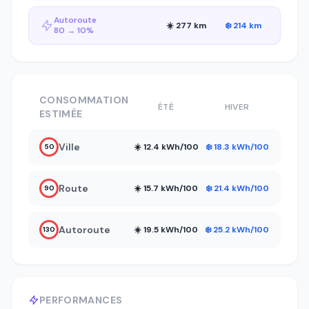
Autoroute
☀️ 277 km
❄️ 214 km
80 → 10%
CONSOMMATION
ÉTÉ
HIVER
ESTIMÉE
Ville
☀️ 12.4 kWh/100
❄️ 18.3 kWh/100
50
Route
☀️ 15.7 kWh/100
❄️ 21.4 kWh/100
90
Autoroute
☀️ 19.5 kWh/100
❄️ 25.2 kWh/100
130
PERFORMANCES