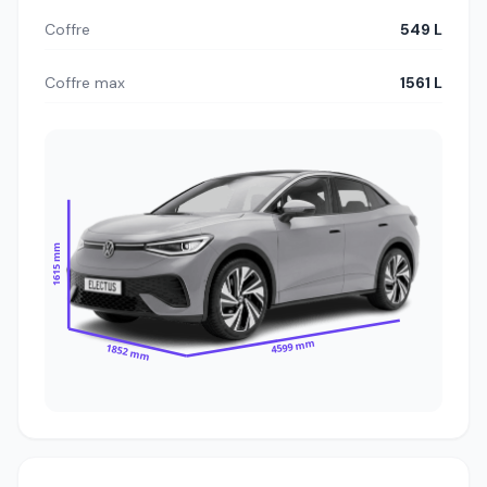
Coffre
549 L
Coffre max
1561 L
1615 mm
4599 mm
1852 mm