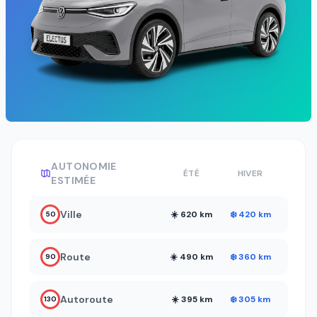
AUTONOMIE
ÉTÉ
HIVER
ESTIMÉE
Ville
☀️ 620 km
❄️ 420 km
50
Route
☀️ 490 km
❄️ 360 km
90
Autoroute
☀️ 395 km
❄️ 305 km
130