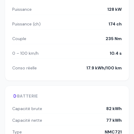
Puissance
128 kW
Puissance (ch)
174 ch
Couple
235 Nm
0 – 100 km/h
10.4 s
Conso réelle
17.9 kWh/100 km
BATTERIE
Capacité brute
82 kWh
Capacité nette
77 kWh
Type
NMC721