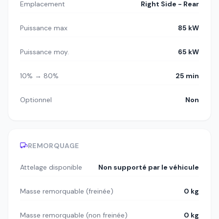
Emplacement
Right Side - Rear
Puissance max
85 kW
Puissance moy.
65 kW
10% → 80%
25 min
Optionnel
Non
REMORQUAGE
Attelage disponible
Non supporté par le véhicule
Masse remorquable (freinée)
0 kg
Masse remorquable (non freinée)
0 kg