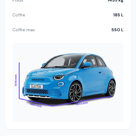
Poids
1435 kg
Coffre
185 L
Coffre max
550 L
1518 mm
3673 mm
1683 mm