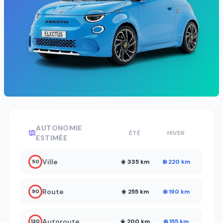
AUTONOMIE
ÉTÉ
HIVER
ESTIMÉE
Ville
☀️ 335 km
❄️ 220 km
50
Route
☀️ 255 km
❄️ 190 km
90
Autoroute
☀️ 200 km
❄️ 155 km
130