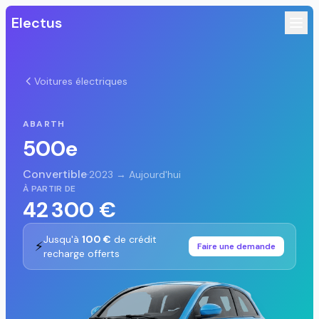
Electus
Voitures électriques
ABARTH
500e
Convertible
·
2023 → Aujourd'hui
À PARTIR DE
42 300 €
Jusqu'à
100 €
de crédit
⚡
Faire une demande
recharge offerts