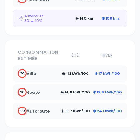
Autoroute
☀️ 140 km
❄️ 109 km
80 → 10%
CONSOMMATION
ÉTÉ
HIVER
ESTIMÉE
Ville
☀️ 11.1 kWh/100
❄️ 17 kWh/100
50
Route
☀️ 14.6 kWh/100
❄️ 19.6 kWh/100
90
Autoroute
☀️ 18.7 kWh/100
❄️ 24.1 kWh/100
130