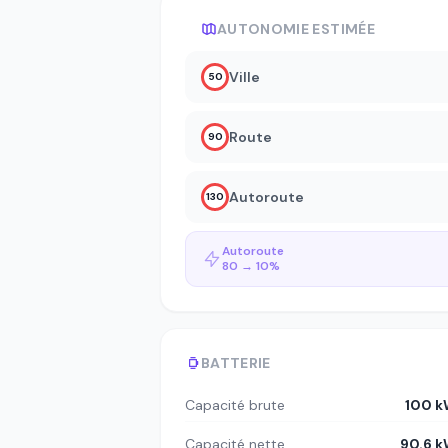
AUTONOMIE ESTIMÉE
Ville
50
Route
90
Autoroute
130
Autoroute
80 → 10%
BATTERIE
Capacité brute
100 
Capacité nette
90.6 