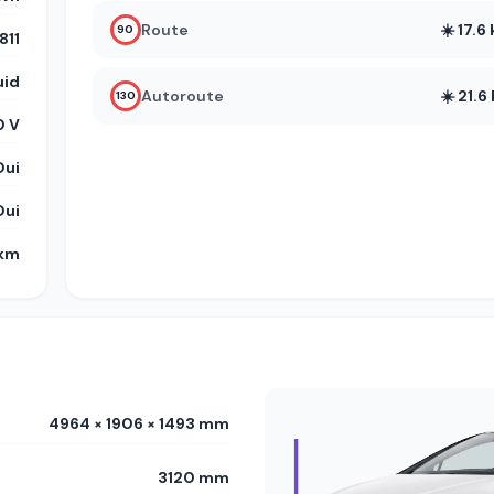
Route
☀️ 17.
90
11
uid
Autoroute
☀️ 21.
130
 V
Oui
Oui
 km
4964 × 1906 × 1493 mm
3120 mm