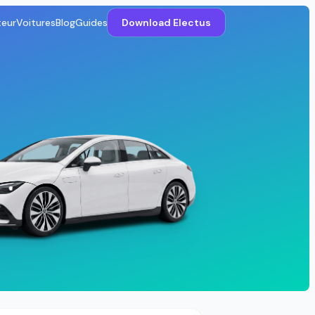
teur
Voitures
Blog
Guides
Download Electus