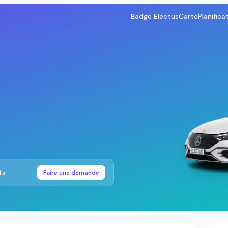
Badge Electus
Carte
Planifica
ts
Faire une demande