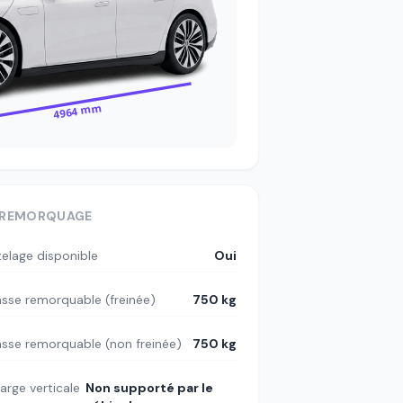
4964 mm
REMORQUAGE
telage disponible
Oui
sse remorquable (freinée)
750 kg
sse remorquable (non freinée)
750 kg
arge verticale
Non supporté par le