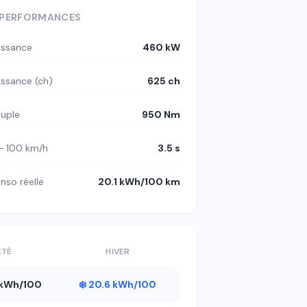
PERFORMANCES
issance
460 kW
issance (ch)
625 ch
uple
950 Nm
– 100 km/h
3.5 s
nso réelle
20.1 kWh/100 km
ÉTÉ
HIVER
2 kWh/100
❄️ 20.6 kWh/100