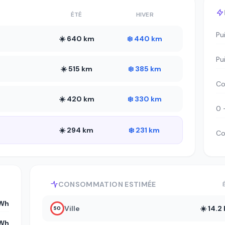
ÉTÉ
HIVER
Pu
☀️ 640 km
❄️ 440 km
Pu
☀️ 515 km
❄️ 385 km
Co
☀️ 420 km
❄️ 330 km
0 
☀️ 294 km
❄️ 231 km
Co
CONSOMMATION ESTIMÉE
kWh
Ville
☀️ 14.
50
kWh