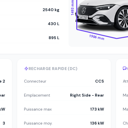
1493 mm
2540 kg
430 L
1906 mm
895 L
RECHARGE RAPIDE (DC)
e 2
Connecteur
CCS
At
ear
Emplacement
Right Side - Rear
Ma
 kW
Puissance max
173 kW
Ma
3
Puissance moy.
136 kW
Ch