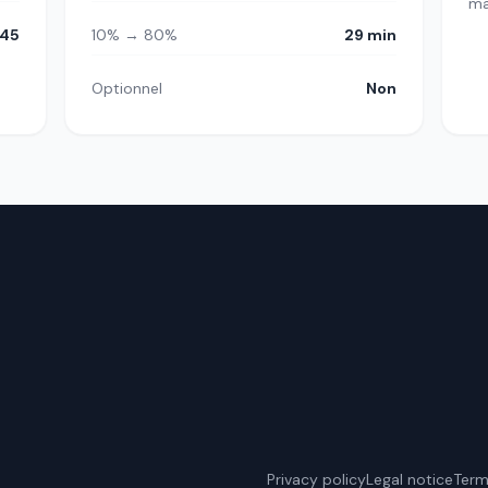
m
45
10% → 80%
29 min
Optionnel
Non
Privacy policy
Legal notice
Term