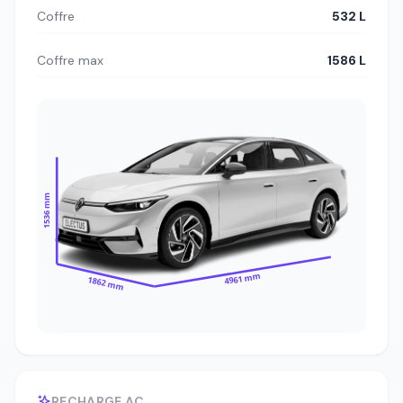
Coffre
532 L
Coffre max
1586 L
1536 mm
4961 mm
1862 mm
RECHARGE AC