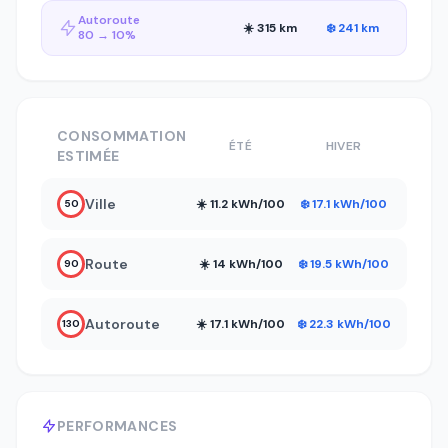
Autoroute
☀️ 315 km
❄️ 241 km
80 → 10%
CONSOMMATION
ÉTÉ
HIVER
ESTIMÉE
Ville
☀️ 11.2 kWh/100
❄️ 17.1 kWh/100
50
Route
☀️ 14 kWh/100
❄️ 19.5 kWh/100
90
Autoroute
☀️ 17.1 kWh/100
❄️ 22.3 kWh/100
130
PERFORMANCES