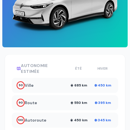
AUTONOMIE
ÉTÉ
HIVER
ESTIMÉE
Ville
☀️ 685 km
❄️ 450 km
50
Route
☀️ 550 km
❄️ 395 km
90
Autoroute
☀️ 450 km
❄️ 345 km
130