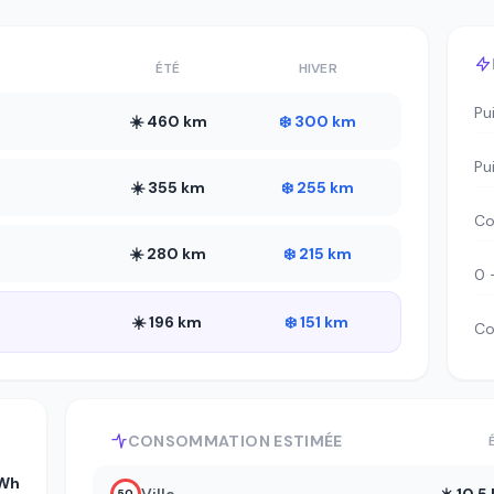
ÉTÉ
HIVER
Pu
☀️ 460 km
❄️ 300 km
Pu
☀️ 355 km
❄️ 255 km
Co
☀️ 280 km
❄️ 215 km
0 
☀️ 196 km
❄️ 151 km
Co
CONSOMMATION ESTIMÉE
kWh
50