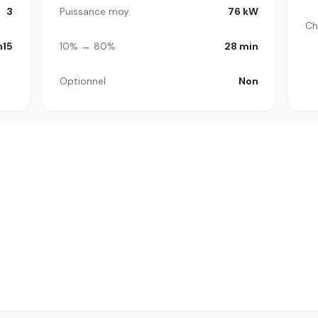
3
Puissance moy.
76 kW
Ch
h15
10% → 80%
28 min
Optionnel
Non