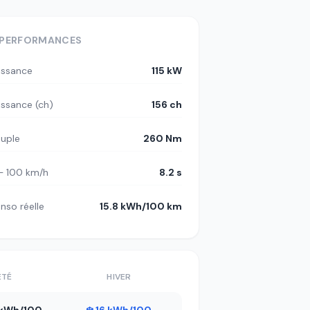
PERFORMANCES
issance
115 kW
issance (ch)
156 ch
uple
260 Nm
– 100 km/h
8.2 s
nso réelle
15.8 kWh/100 km
ÉTÉ
HIVER