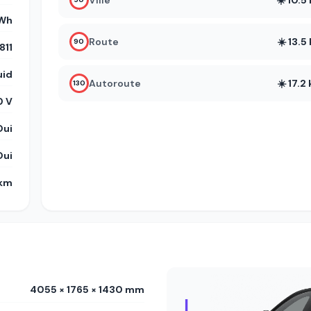
Ville
☀️ 10.
kWh
Route
☀️ 13.
90
11
uid
Autoroute
☀️ 17.
130
 V
Oui
Oui
 km
4055 × 1765 × 1430 mm