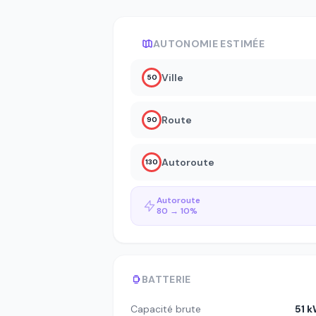
AUTONOMIE ESTIMÉE
Ville
50
Route
90
Autoroute
130
Autoroute
80 → 10%
BATTERIE
Capacité brute
51 