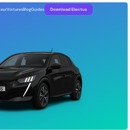
teur
Voitures
Blog
Guides
Download Electus