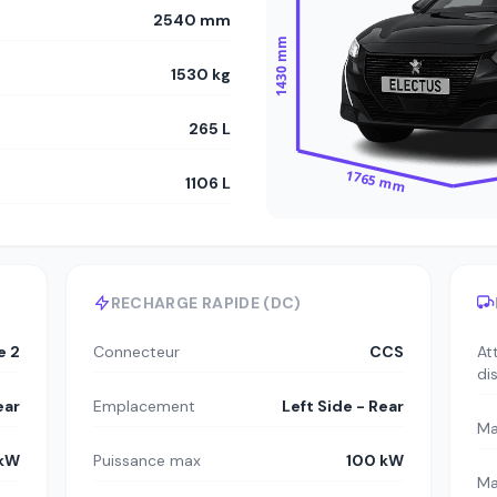
2540 mm
1430 mm
1530 kg
265 L
1765 mm
1106 L
RECHARGE RAPIDE (DC)
e 2
Connecteur
CCS
At
di
ear
Emplacement
Left Side - Rear
Ma
 kW
Puissance max
100 kW
Ma