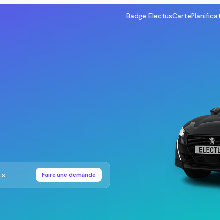
Badge Electus
Carte
Planifica
ts
Faire une demande