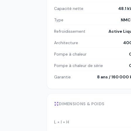
Capacité nette
48.1 
Type
NMC8
Refroidissement
Active Liq
Architecture
400
Pompe à chaleur
Pompe à chaleur de série
Garantie
8 ans / 160 000
DIMENSIONS & POIDS
L × l × H