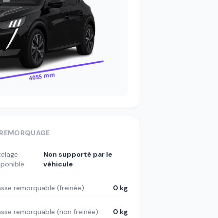
4055 mm
REMORQUAGE
telage
Non supporté par le
sponible
véhicule
sse remorquable (freinée)
0 kg
sse remorquable (non freinée)
0 kg