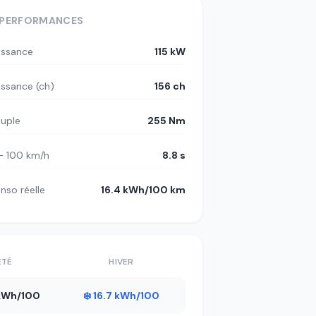
PERFORMANCES
issance
115 kW
issance (ch)
156 ch
uple
255 Nm
– 100 km/h
8.8 s
nso réelle
16.4 kWh/100 km
ÉTÉ
HIVER
1 kWh/100
❄️ 16.7 kWh/100