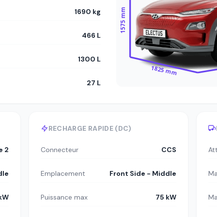
1575 mm
1690 kg
466 L
1300 L
1825 mm
27 L
RECHARGE RAPIDE (DC)
e 2
Connecteur
CCS
At
dle
Emplacement
Front Side - Middle
Ma
 kW
Puissance max
75 kW
Ma