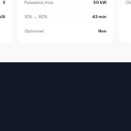
3
Puissance moy.
50 kW
Ch
h15
10% → 80%
43 min
Optionnel
Non