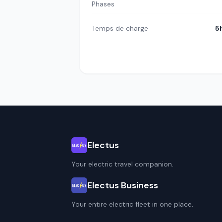
Phases
Temps de charge
5
Electus
Your electric travel companion.
Electus Business
Your entire electric fleet in one place.