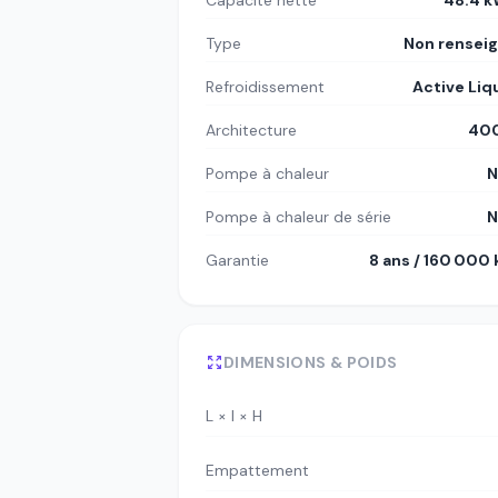
Capacité nette
48.4 
Type
Non rensei
Refroidissement
Active Liq
Architecture
400
Pompe à chaleur
N
Pompe à chaleur de série
N
Garantie
8 ans / 160 000
DIMENSIONS & POIDS
L × l × H
Empattement