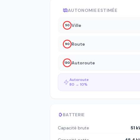
AUTONOMIE ESTIMÉE
Ville
50
Route
90
Autoroute
130
Autoroute
80 → 10%
BATTERIE
Capacité brute
51 