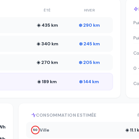
ÉTÉ
HIVER
Pu
☀️ 435 km
❄️ 290 km
Pu
☀️ 340 km
❄️ 245 km
Co
☀️ 270 km
❄️ 205 km
0 
☀️ 189 km
❄️ 144 km
Co
CONSOMMATION ESTIMÉE
kWh
Ville
☀️ 11.
50