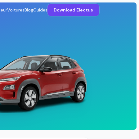
teur
Voitures
Blog
Guides
Download Electus