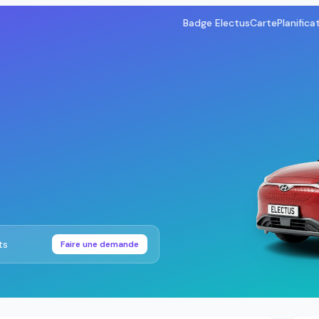
Badge Electus
Carte
Planifica
ts
Faire une demande