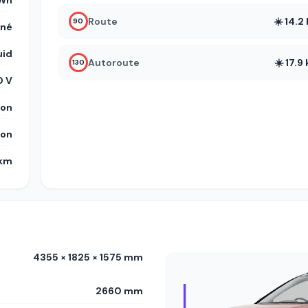
kWh
Route
☀️ 14.
90
gné
uid
Autoroute
☀️ 17.
130
 V
on
on
 km
4355 × 1825 × 1575 mm
2660 mm