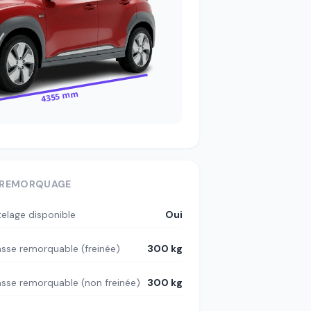
4355 mm
REMORQUAGE
telage disponible
Oui
sse remorquable (freinée)
300 kg
sse remorquable (non freinée)
300 kg