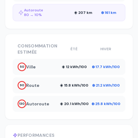
Autoroute
☀️ 207 km
❄️ 161 km
80 → 10%
CONSOMMATION
ÉTÉ
HIVER
ESTIMÉE
Ville
☀️ 12 kWh/100
❄️ 17.7 kWh/100
50
Route
☀️ 15.8 kWh/100
❄️ 21.2 kWh/100
90
Autoroute
☀️ 20.1 kWh/100
❄️ 25.8 kWh/100
130
PERFORMANCES