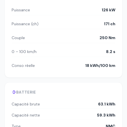
Puissance
126 kW
Puissance (ch)
171 ch
Couple
250 Nm
0 – 100 km/h
8.2 s
Conso réelle
18 kWh/100 km
BATTERIE
Capacité brute
63.1 kWh
Capacité nette
59.3 kWh
Type
NMC