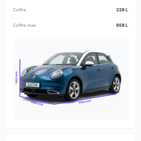
Coffre
228 L
Coffre max
858 L
1603 mm
4254 mm
1848 mm