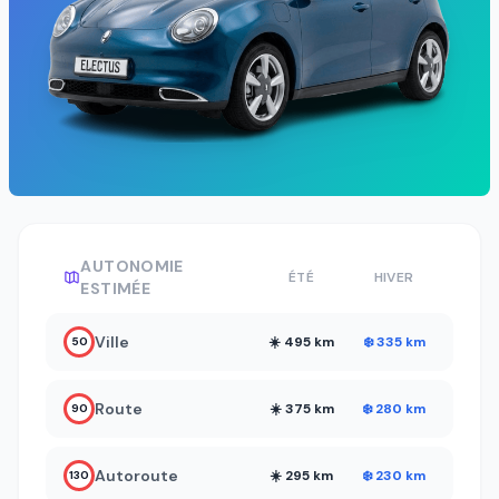
AUTONOMIE
ÉTÉ
HIVER
ESTIMÉE
Ville
☀️ 495 km
❄️ 335 km
50
Route
☀️ 375 km
❄️ 280 km
90
Autoroute
☀️ 295 km
❄️ 230 km
130