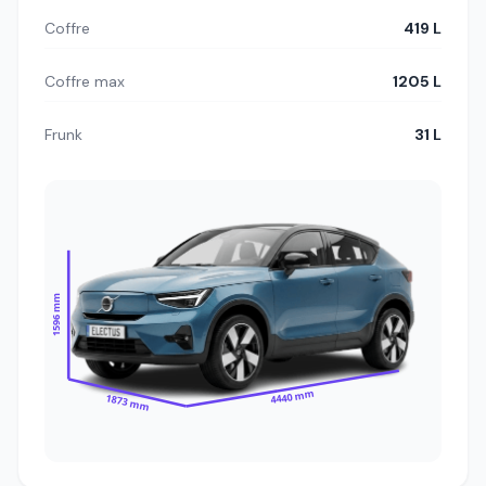
Coffre
419 L
Coffre max
1205 L
Frunk
31 L
1596 mm
4440 mm
1873 mm