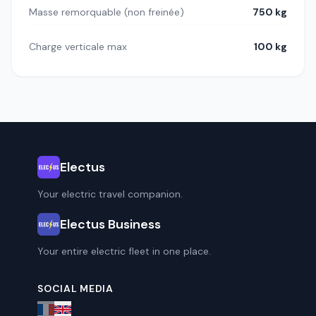
Masse remorquable (non freinée)
750 kg
Charge verticale max
100 kg
Electus
Your electric travel companion.
Electus Business
Your entire electric fleet in one place.
SOCIAL MEDIA