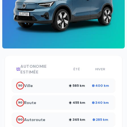
AUTONOMIE
ÉTÉ
HIVER
ESTIMÉE
Ville
☀️ 585 km
❄️ 400 km
50
Route
☀️ 455 km
❄️ 340 km
90
Autoroute
☀️ 365 km
❄️ 285 km
130