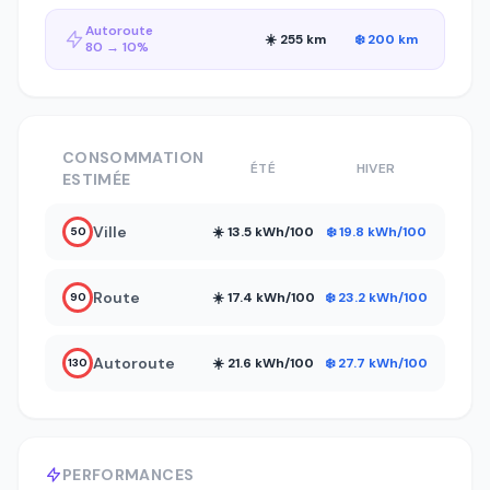
Autoroute
☀️ 255 km
❄️ 200 km
80 → 10%
CONSOMMATION
ÉTÉ
HIVER
ESTIMÉE
Ville
☀️ 13.5 kWh/100
❄️ 19.8 kWh/100
50
Route
☀️ 17.4 kWh/100
❄️ 23.2 kWh/100
90
Autoroute
☀️ 21.6 kWh/100
❄️ 27.7 kWh/100
130
PERFORMANCES