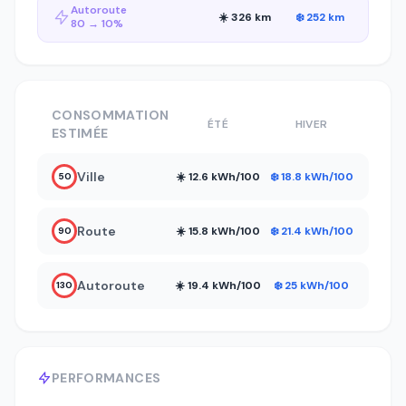
Autoroute
☀️ 326 km
❄️ 252 km
80 → 10%
CONSOMMATION
ÉTÉ
HIVER
ESTIMÉE
Ville
☀️ 12.6 kWh/100
❄️ 18.8 kWh/100
50
Route
☀️ 15.8 kWh/100
❄️ 21.4 kWh/100
90
Autoroute
☀️ 19.4 kWh/100
❄️ 25 kWh/100
130
PERFORMANCES