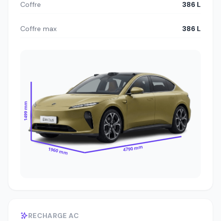
Coffre
386 L
Coffre max
386 L
1499 mm
4790 mm
1960 mm
RECHARGE AC