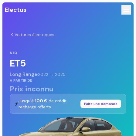
Electus
Voitures électriques
NIO
ET5
Long Range
·
2022 → 2025
À PARTIR DE
Prix inconnu
Jusqu'à
100 €
de crédit
⚡
Faire une demande
recharge offerts