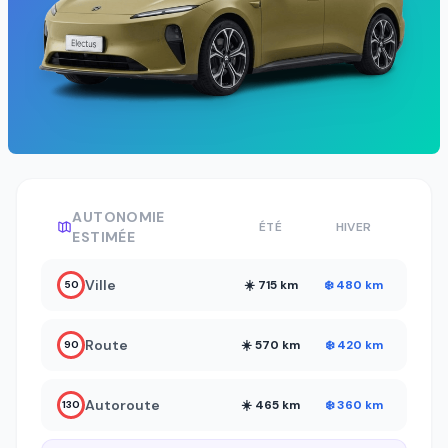
AUTONOMIE
ÉTÉ
HIVER
ESTIMÉE
Ville
☀️ 715 km
❄️ 480 km
50
Route
☀️ 570 km
❄️ 420 km
90
Autoroute
☀️ 465 km
❄️ 360 km
130