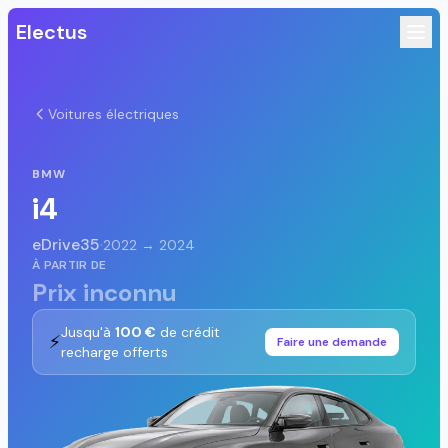
Electus
Voitures électriques
BMW
i4
eDrive35
·
2022 → 2024
À PARTIR DE
Prix inconnu
Jusqu'à
100 €
de crédit
⚡
Faire une demande
recharge offerts