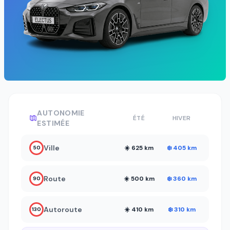
AUTONOMIE
ÉTÉ
HIVER
ESTIMÉE
Ville
☀️ 625 km
❄️ 405 km
50
Route
☀️ 500 km
❄️ 360 km
90
Autoroute
☀️ 410 km
❄️ 310 km
130