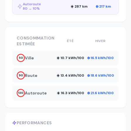
Autoroute
☀️ 287 km
❄️ 217 km
80 → 10%
CONSOMMATION
ÉTÉ
HIVER
ESTIMÉE
Ville
☀️ 10.7 kWh/100
❄️ 16.5 kWh/100
50
Route
☀️ 13.4 kWh/100
❄️ 18.6 kWh/100
90
Autoroute
☀️ 16.3 kWh/100
❄️ 21.6 kWh/100
130
PERFORMANCES