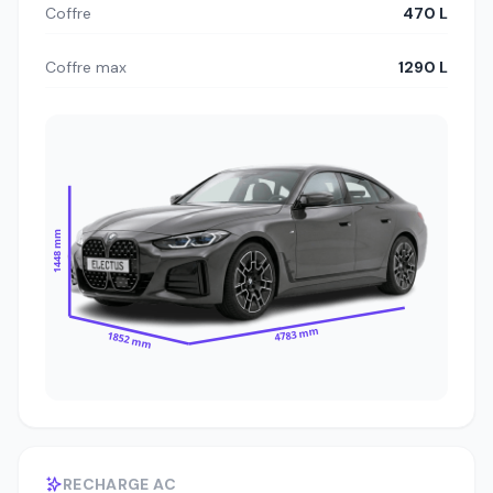
Coffre
470 L
Coffre max
1290 L
1448 mm
4783 mm
1852 mm
RECHARGE AC