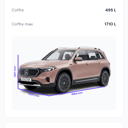
Coffre
495 L
Coffre max
1710 L
1667 mm
4684 mm
1834 mm