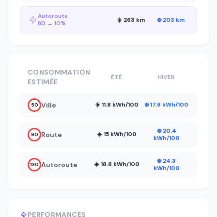
Autoroute
☀️ 263 km
❄️ 203 km
80 → 10%
CONSOMMATION
ÉTÉ
HIVER
ESTIMÉE
Ville
☀️ 11.8 kWh/100
❄️ 17.6 kWh/100
50
❄️ 20.4
Route
☀️ 15 kWh/100
90
kWh/100
❄️ 24.3
Autoroute
☀️ 18.8 kWh/100
130
kWh/100
PERFORMANCES