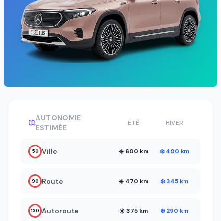
AUTONOMIE
ÉTÉ
HIVER
ESTIMÉE
Ville
☀️ 600 km
❄️ 400 km
50
Route
☀️ 470 km
❄️ 345 km
90
Autoroute
☀️ 375 km
❄️ 290 km
130