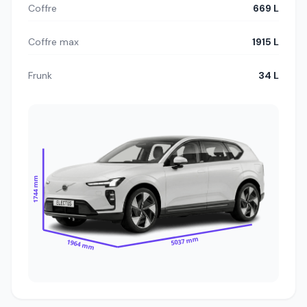
Coffre
669 L
Coffre max
1915 L
Frunk
34 L
1744 mm
5037 mm
1964 mm