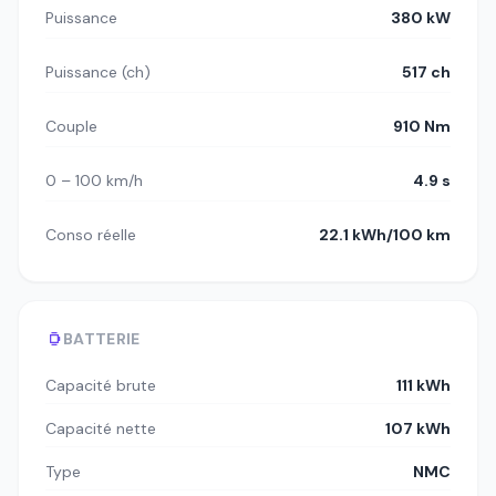
Puissance
380 kW
Puissance (ch)
517 ch
Couple
910 Nm
0 – 100 km/h
4.9 s
Conso réelle
22.1 kWh/100 km
BATTERIE
Capacité brute
111 kWh
Capacité nette
107 kWh
Type
NMC