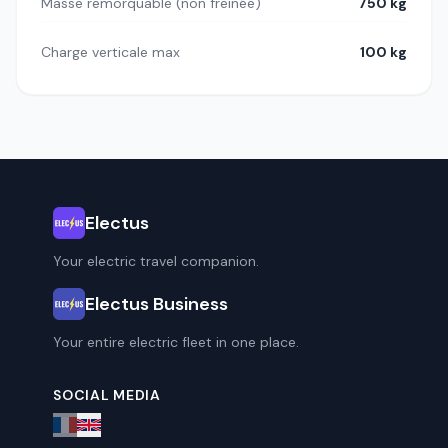
Masse remorquable (non freinée)
750 kg
Charge verticale max
100 kg
Electus
Your electric travel companion.
Electus Business
Your entire electric fleet in one place.
SOCIAL MEDIA