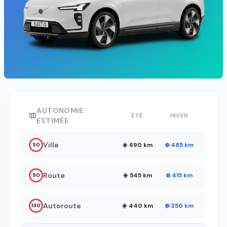
AUTONOMIE
ÉTÉ
HIVER
ESTIMÉE
Ville
☀️ 690 km
❄️ 485 km
50
Route
☀️ 545 km
❄️ 415 km
90
Autoroute
☀️ 440 km
❄️ 350 km
130