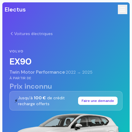
Electus
Voitures électriques
VOLVO
EX90
Twin Motor Performance
·
2022 → 2025
À PARTIR DE
Prix inconnu
Jusqu'à
100 €
de crédit
⚡
Faire une demande
recharge offerts