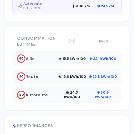
Autoroute
☀️ 308 km
❄️ 245 km
80 → 10%
CONSOMMATION
ÉTÉ
HIVER
ESTIMÉE
Ville
☀️ 15.5 kWh/100
❄️ 22.1 kWh/100
50
Route
☀️ 19.6 kWh/100
❄️ 25.8 kWh/100
90
☀️ 24.3
❄️ 30.6
Autoroute
130
kWh/100
kWh/100
PERFORMANCES