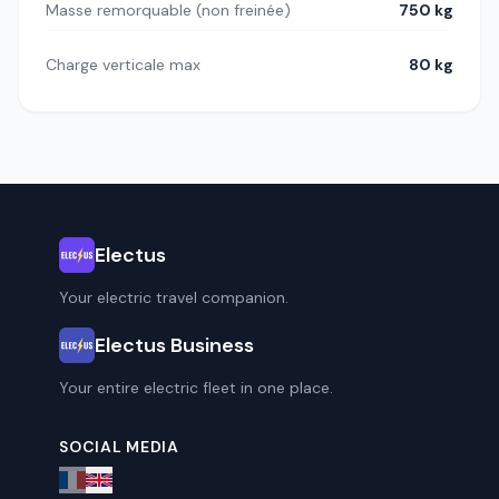
Masse remorquable (non freinée)
750 kg
Charge verticale max
80 kg
Electus
Your electric travel companion.
Electus Business
Your entire electric fleet in one place.
SOCIAL MEDIA