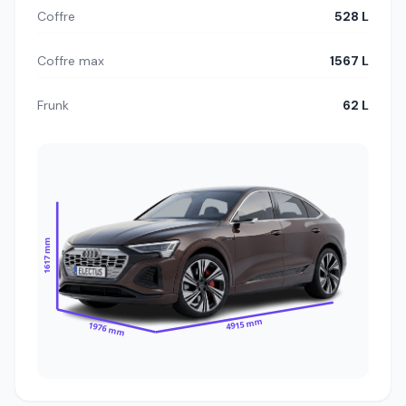
Coffre
528 L
Coffre max
1567 L
Frunk
62 L
1617 mm
4915 mm
1976 mm