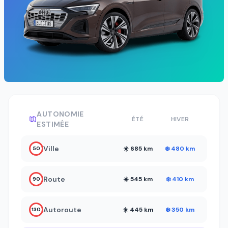
AUTONOMIE
ÉTÉ
HIVER
ESTIMÉE
Ville
☀️ 685 km
❄️ 480 km
50
Route
☀️ 545 km
❄️ 410 km
90
Autoroute
☀️ 445 km
❄️ 350 km
130