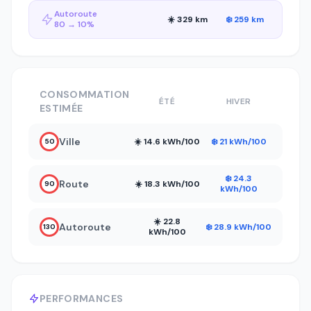
Autoroute
☀️ 329 km
❄️ 259 km
80 → 10%
CONSOMMATION
ÉTÉ
HIVER
ESTIMÉE
Ville
☀️ 14.6 kWh/100
❄️ 21 kWh/100
50
❄️ 24.3
Route
☀️ 18.3 kWh/100
90
kWh/100
☀️ 22.8
Autoroute
❄️ 28.9 kWh/100
130
kWh/100
PERFORMANCES