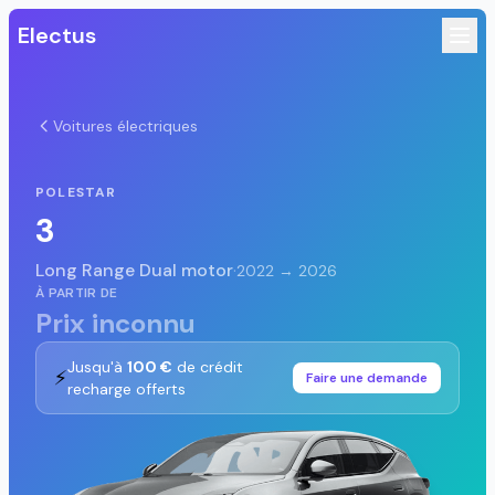
Electus
Voitures électriques
POLESTAR
3
Long Range Dual motor
·
2022 → 2026
À PARTIR DE
Prix inconnu
Jusqu'à
100 €
de crédit
⚡
Faire une demande
recharge offerts