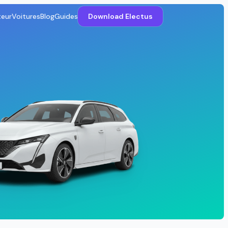
teur
Voitures
Blog
Guides
Download Electus