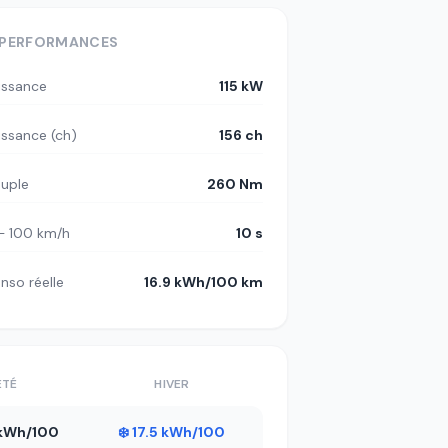
PERFORMANCES
issance
115 kW
issance (ch)
156 ch
uple
260 Nm
– 100 km/h
10 s
nso réelle
16.9 kWh/100 km
ÉTÉ
HIVER
5 kWh/100
❄️ 17.5 kWh/100