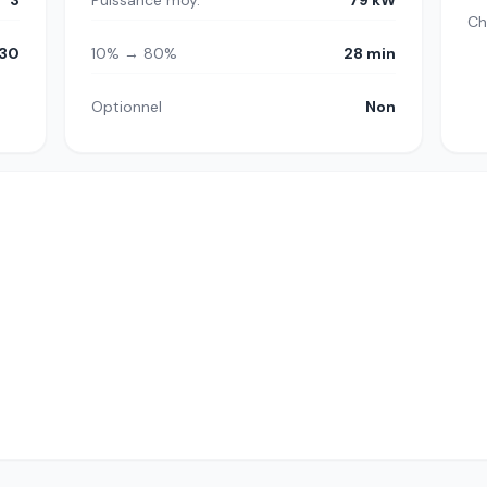
3
Puissance moy.
79 kW
Ch
30
10% → 80%
28 min
Optionnel
Non