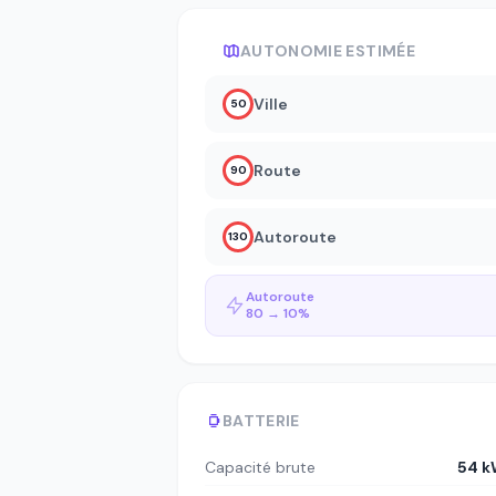
AUTONOMIE ESTIMÉE
Ville
50
Route
90
Autoroute
130
Autoroute
80 → 10%
BATTERIE
Capacité brute
54 k