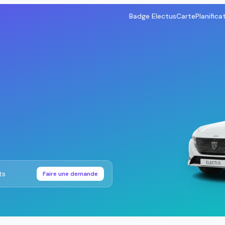
Badge Electus
Carte
Planifica
ts
Faire une demande