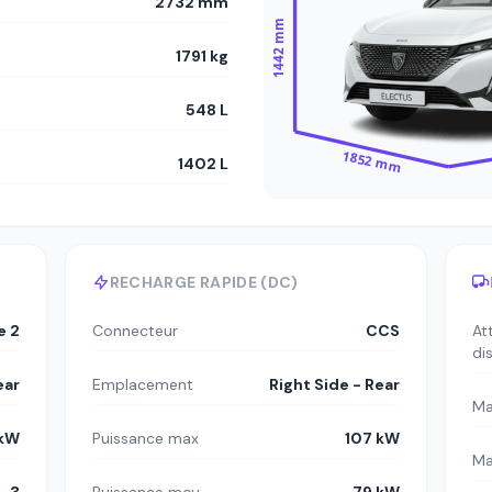
2732 mm
1442 mm
1791 kg
548 L
1852 mm
1402 L
RECHARGE RAPIDE (DC)
e 2
Connecteur
CCS
At
di
ear
Emplacement
Right Side - Rear
Ma
 kW
Puissance max
107 kW
Ma