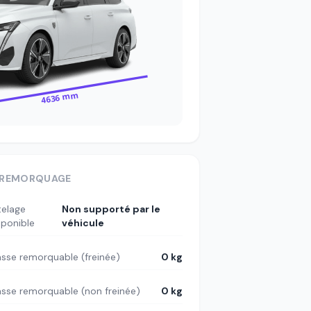
4636 mm
REMORQUAGE
telage
Non supporté par le
sponible
véhicule
sse remorquable (freinée)
0 kg
sse remorquable (non freinée)
0 kg