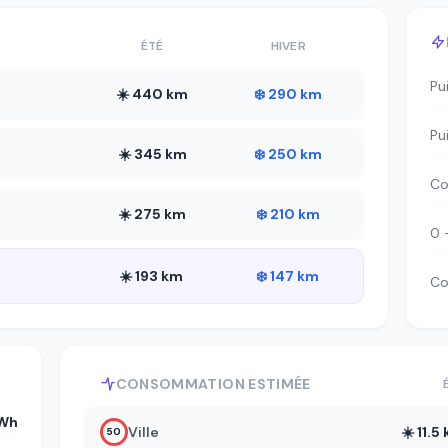
ÉTÉ
HIVER
Pu
☀️ 440 km
❄️ 290 km
Pu
☀️ 345 km
❄️ 250 km
Co
☀️ 275 km
❄️ 210 km
0 
☀️ 193 km
❄️ 147 km
Co
CONSOMMATION ESTIMÉE
Wh
Ville
☀️ 11.
50