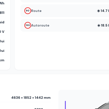
kWh
Route
☀️ 14.
90
11
uid
Autoroute
☀️ 18.
130
 V
Oui
Oui
 km
4636 × 1852 × 1442 mm