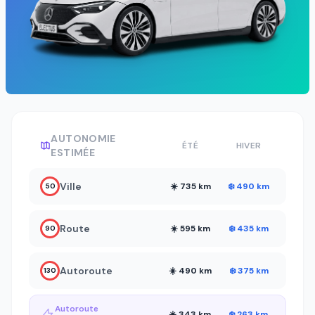
AUTONOMIE
ÉTÉ
HIVER
ESTIMÉE
Ville
☀️ 735 km
❄️ 490 km
50
Route
☀️ 595 km
❄️ 435 km
90
Autoroute
☀️ 490 km
❄️ 375 km
130
Autoroute
☀️ 343 km
❄️ 263 km