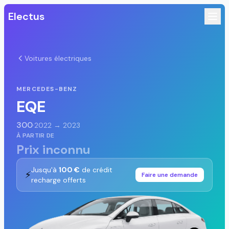
Electus
Voitures électriques
MERCEDES-BENZ
EQE
300
·
2022 → 2023
À PARTIR DE
Prix inconnu
Jusqu'à
100 €
de crédit
⚡
Faire une demande
recharge offerts