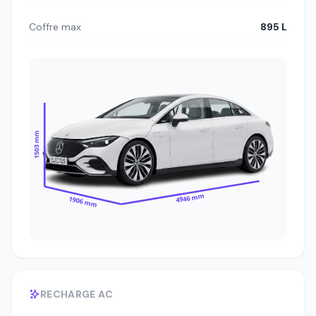
Coffre max
895 L
1503 mm
4946 mm
1906 mm
RECHARGE AC