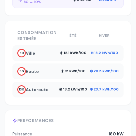
80 → 10%
CONSOMMATION
ÉTÉ
HIVER
ESTIMÉE
Ville
☀️ 12.1 kWh/100
❄️ 18.2 kWh/100
50
Route
☀️ 15 kWh/100
❄️ 20.5 kWh/100
90
Autoroute
☀️ 18.2 kWh/100
❄️ 23.7 kWh/100
130
PERFORMANCES
Puissance
180 kW