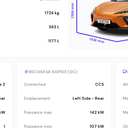
1504 mm
1726 kg
363 L
1836 mm
1177 L
RECHARGE RAPIDE (DC)
e 2
Connecteur
CCS
At
ear
Emplacement
Left Side - Rear
Ma
 kW
Puissance max
142 kW
Ma
1
Puissance moy.
107 kW
Ch