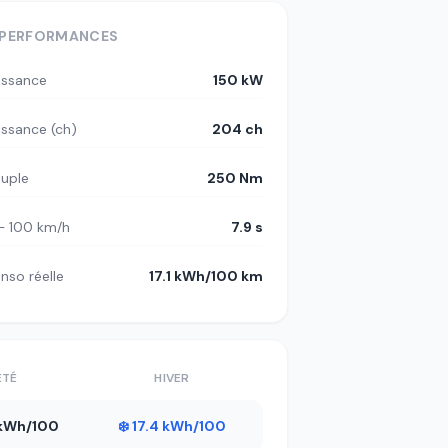
PERFORMANCES
issance
150 kW
issance (ch)
204 ch
uple
250 Nm
– 100 km/h
7.9 s
nso réelle
17.1 kWh/100 km
ÉTÉ
HIVER
5 kWh/100
❄️ 17.4 kWh/100