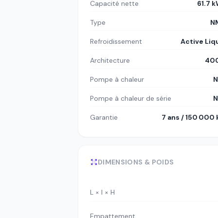
Capacité nette
61.7 
Type
N
Refroidissement
Active Liq
Architecture
400
Pompe à chaleur
N
Pompe à chaleur de série
N
Garantie
7 ans / 150 000
DIMENSIONS & POIDS
L × l × H
Empattement