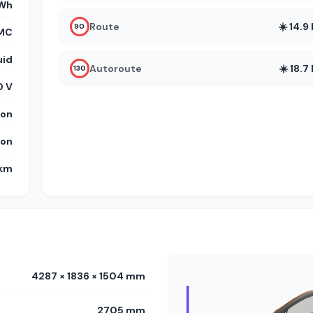
kWh
Route
☀️ 14.
90
MC
uid
Autoroute
☀️ 18.
130
 V
on
on
 km
4287 × 1836 × 1504 mm
2705 mm