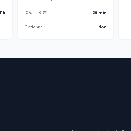
11h
10% → 80%
25 min
Optionnel
Non