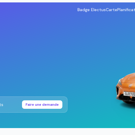
Badge Electus
Carte
Planifica
ts
Faire une demande