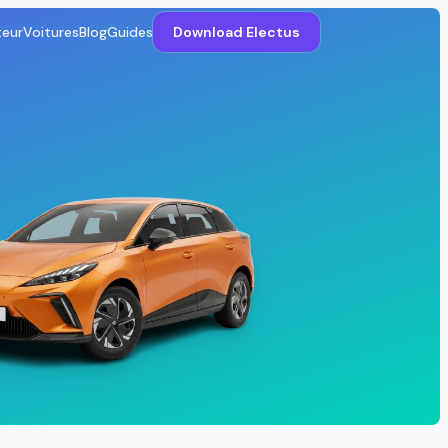
teur
Voitures
Blog
Guides
Download Electus