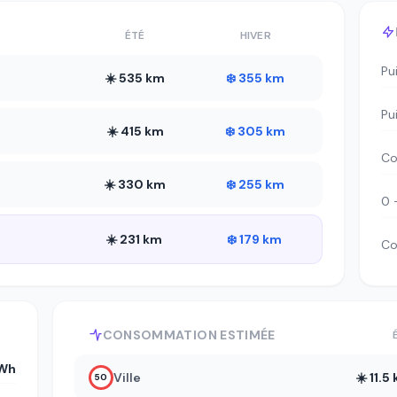
ÉTÉ
HIVER
Pu
☀️ 535 km
❄️ 355 km
Pu
☀️ 415 km
❄️ 305 km
Co
☀️ 330 km
❄️ 255 km
0 
☀️ 231 km
❄️ 179 km
Co
CONSOMMATION ESTIMÉE
Wh
Ville
☀️ 11.
50