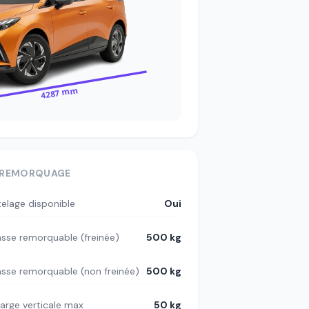
4287 mm
REMORQUAGE
telage disponible
Oui
sse remorquable (freinée)
500 kg
sse remorquable (non freinée)
500 kg
arge verticale max
50 kg