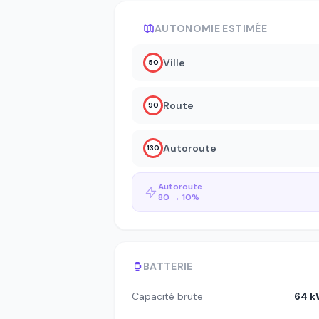
AUTONOMIE ESTIMÉE
Ville
50
Route
90
Autoroute
130
Autoroute
80 → 10%
BATTERIE
Capacité brute
64 k