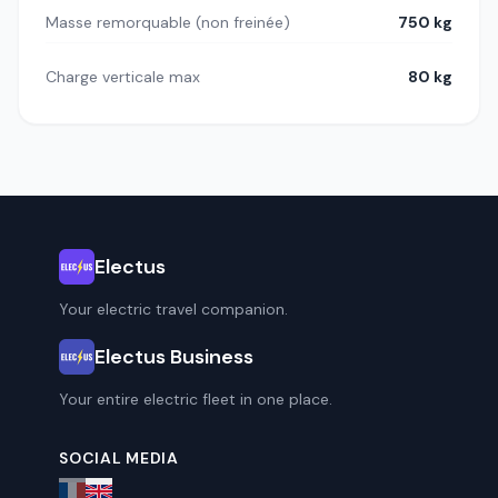
Masse remorquable (non freinée)
750 kg
Charge verticale max
80 kg
Electus
Your electric travel companion.
Electus Business
Your entire electric fleet in one place.
SOCIAL MEDIA