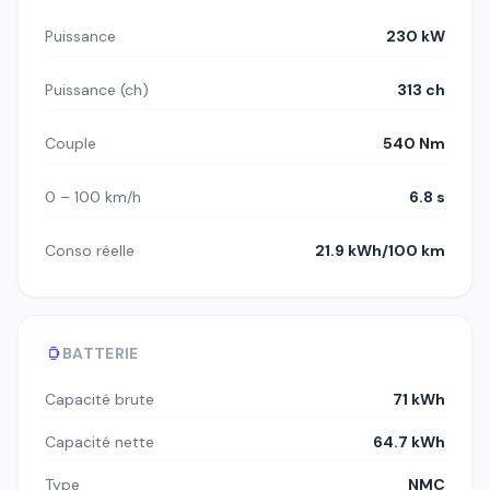
Puissance
230 kW
Puissance (ch)
313 ch
Couple
540 Nm
0 – 100 km/h
6.8 s
Conso réelle
21.9 kWh/100 km
BATTERIE
Capacité brute
71 kWh
Capacité nette
64.7 kWh
Type
NMC