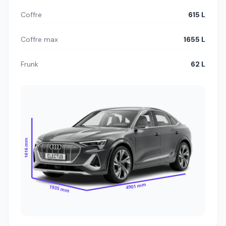
Coffre
615 L
Coffre max
1655 L
Frunk
62 L
1616 mm
4901 mm
1935 mm