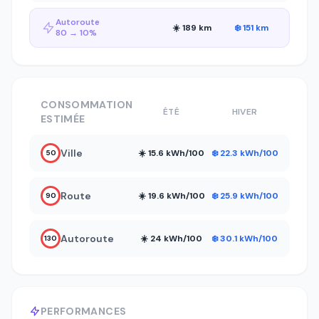
Autoroute
☀️ 189 km
❄️ 151 km
80 → 10%
CONSOMMATION
ÉTÉ
HIVER
ESTIMÉE
Ville
☀️ 15.6 kWh/100
❄️ 22.3 kWh/100
50
Route
☀️ 19.6 kWh/100
❄️ 25.9 kWh/100
90
Autoroute
☀️ 24 kWh/100
❄️ 30.1 kWh/100
130
PERFORMANCES