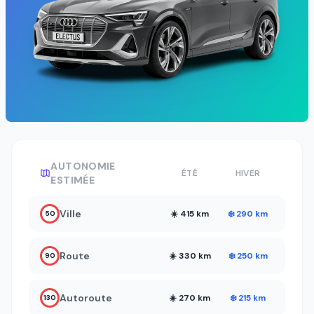
AUTONOMIE
ÉTÉ
HIVER
ESTIMÉE
Ville
☀️ 415 km
❄️ 290 km
50
Route
☀️ 330 km
❄️ 250 km
90
Autoroute
☀️ 270 km
❄️ 215 km
130