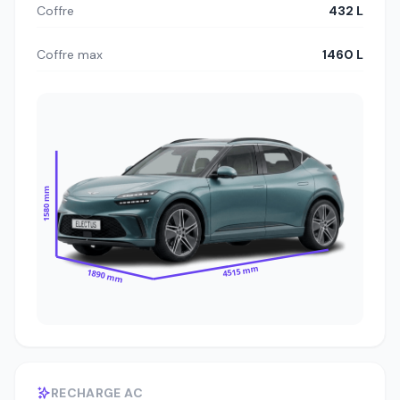
Coffre
432 L
Coffre max
1460 L
1580 mm
4515 mm
1890 mm
RECHARGE AC