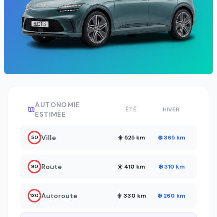
AUTONOMIE
ÉTÉ
HIVER
ESTIMÉE
Ville
☀️ 525 km
❄️ 365 km
50
Route
☀️ 410 km
❄️ 310 km
90
Autoroute
☀️ 330 km
❄️ 260 km
130