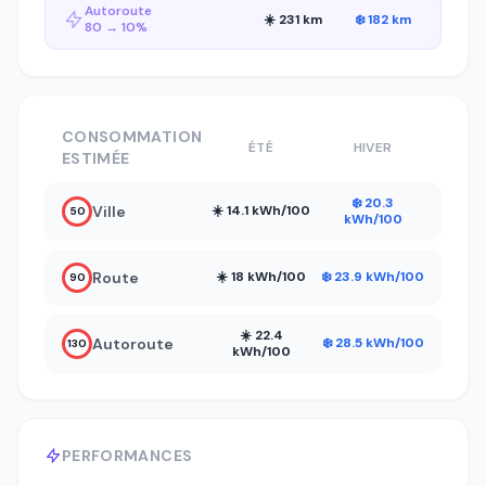
Autoroute
☀️ 231 km
❄️ 182 km
80 → 10%
CONSOMMATION
ÉTÉ
HIVER
ESTIMÉE
❄️ 20.3
Ville
☀️ 14.1 kWh/100
50
kWh/100
Route
☀️ 18 kWh/100
❄️ 23.9 kWh/100
90
☀️ 22.4
Autoroute
❄️ 28.5 kWh/100
130
kWh/100
PERFORMANCES