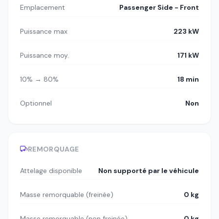
Emplacement
Passenger Side - Front
Puissance max
223 kW
Puissance moy.
171 kW
10% → 80%
18 min
Optionnel
Non
REMORQUAGE
Attelage disponible
Non supporté par le véhicule
Masse remorquable (freinée)
0 kg
Masse remorquable (non freinée)
0 kg