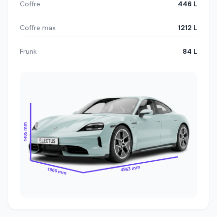
Coffre
446 L
Coffre max
1212 L
Frunk
84 L
1405 mm
4963 mm
1966 mm