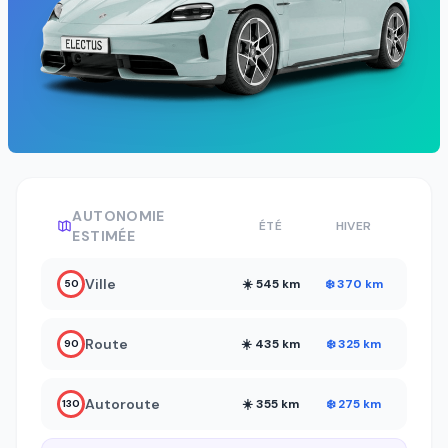
AUTONOMIE
ÉTÉ
HIVER
ESTIMÉE
Ville
☀️ 545 km
❄️ 370 km
50
Route
☀️ 435 km
❄️ 325 km
90
Autoroute
☀️ 355 km
❄️ 275 km
130