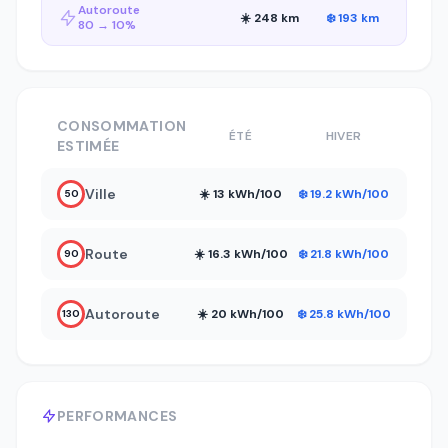
Autoroute
☀️ 248 km
❄️ 193 km
80 → 10%
CONSOMMATION
ÉTÉ
HIVER
ESTIMÉE
Ville
☀️ 13 kWh/100
❄️ 19.2 kWh/100
50
Route
☀️ 16.3 kWh/100
❄️ 21.8 kWh/100
90
Autoroute
☀️ 20 kWh/100
❄️ 25.8 kWh/100
130
PERFORMANCES