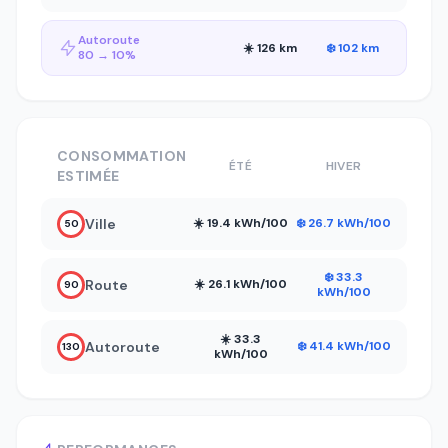
Autoroute
☀️ 126 km
❄️ 102 km
80 → 10%
CONSOMMATION
ÉTÉ
HIVER
ESTIMÉE
Ville
☀️ 19.4 kWh/100
❄️ 26.7 kWh/100
50
❄️ 33.3
Route
☀️ 26.1 kWh/100
90
kWh/100
☀️ 33.3
Autoroute
❄️ 41.4 kWh/100
130
kWh/100