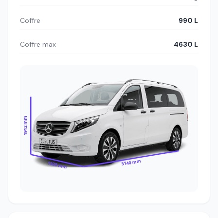
Coffre
990 L
Coffre max
4630 L
1912 mm
5140 mm
1928 mm