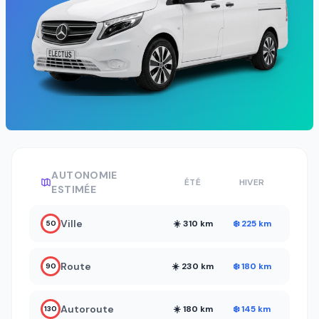
AUTONOMIE
ÉTÉ
HIVER
ESTIMÉE
Ville
☀️ 310 km
❄️ 225 km
50
Route
☀️ 230 km
❄️ 180 km
90
Autoroute
☀️ 180 km
❄️ 145 km
130