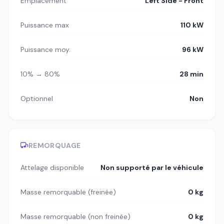
Emplacement
Left Side - Front
Puissance max
110 kW
Puissance moy.
96 kW
10% → 80%
28 min
Optionnel
Non
REMORQUAGE
Attelage disponible
Non supporté par le véhicule
Masse remorquable (freinée)
0 kg
Masse remorquable (non freinée)
0 kg