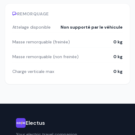
REMORQUAGE
Attelage disponible
Non supporté par le véhicule
Masse remorquable (freinée)
0 kg
Masse remorquable (non freinée)
0 kg
Charge verticale max
0 kg
Electus
Your electric travel companion.