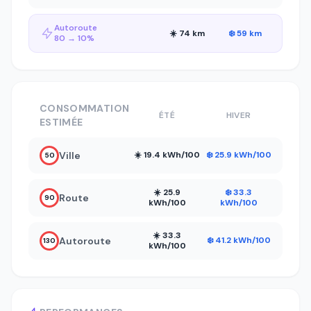
Autoroute
☀️ 74 km
❄️ 59 km
80 → 10%
CONSOMMATION
ÉTÉ
HIVER
ESTIMÉE
Ville
☀️ 19.4 kWh/100
❄️ 25.9 kWh/100
50
☀️ 25.9
❄️ 33.3
Route
90
kWh/100
kWh/100
☀️ 33.3
Autoroute
❄️ 41.2 kWh/100
130
kWh/100