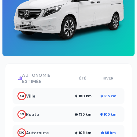
AUTONOMIE
ÉTÉ
HIVER
ESTIMÉE
Ville
☀️ 180 km
❄️ 135 km
50
Route
☀️ 135 km
❄️ 105 km
90
Autoroute
☀️ 105 km
❄️ 85 km
130