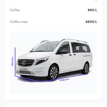
Coffre
990 L
Coffre max
4630 L
1934 mm
5140 mm
1928 mm