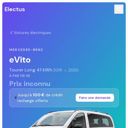
Electus
Voitures électriques
MERCEDES-BENZ
eVito
Tourer Long 41 kWh
·
2019 → 2020
À PARTIR DE
Prix inconnu
Jusqu'à
100 €
de crédit
⚡
Faire une demande
recharge offerts