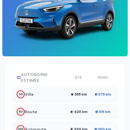
AUTONOMIE
ÉTÉ
HIVER
ESTIMÉE
Ville
☀️ 555 km
❄️ 375 km
50
Route
☀️ 420 km
❄️ 315 km
90
Autoroute
☀️ 330 km
❄️ 260 km
130