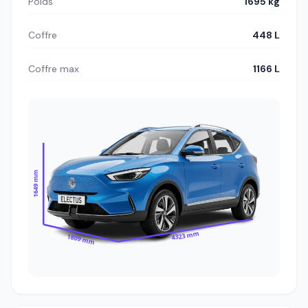
Poids
1695 kg
Coffre
448 L
Coffre max
1166 L
1649 mm
4323 mm
1809 mm