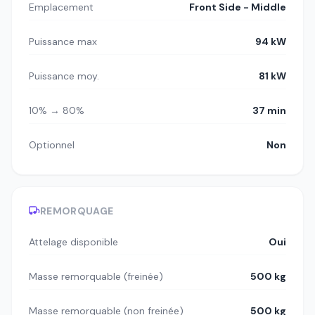
Emplacement
Front Side - Middle
Puissance max
94 kW
Puissance moy.
81 kW
10% → 80%
37 min
Optionnel
Non
REMORQUAGE
Attelage disponible
Oui
Masse remorquable (freinée)
500 kg
Masse remorquable (non freinée)
500 kg