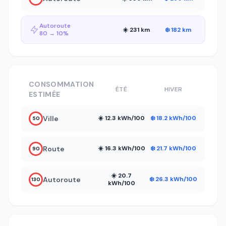
Autoroute
☀️ 231 km
❄️ 182 km
80 → 10%
CONSOMMATION
ÉTÉ
HIVER
ESTIMÉE
Ville
☀️ 12.3 kWh/100
❄️ 18.2 kWh/100
50
Route
☀️ 16.3 kWh/100
❄️ 21.7 kWh/100
90
☀️ 20.7
Autoroute
❄️ 26.3 kWh/100
130
kWh/100