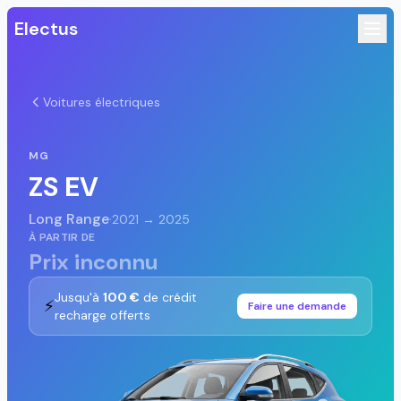
Electus
Voitures électriques
MG
ZS EV
Long Range
·
2021 → 2025
À PARTIR DE
Prix inconnu
Jusqu'à
100 €
de crédit
⚡
Faire une demande
recharge offerts