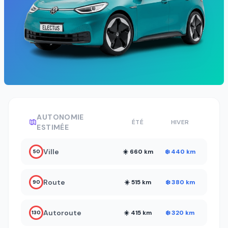
AUTONOMIE
ÉTÉ
HIVER
ESTIMÉE
Ville
☀️ 660 km
❄️ 440 km
50
Route
☀️ 515 km
❄️ 380 km
90
Autoroute
☀️ 415 km
❄️ 320 km
130