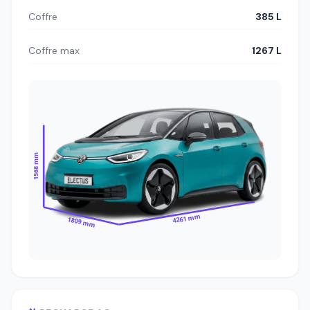
Coffre
385 L
Coffre max
1267 L
1568 mm
4261 mm
1809 mm