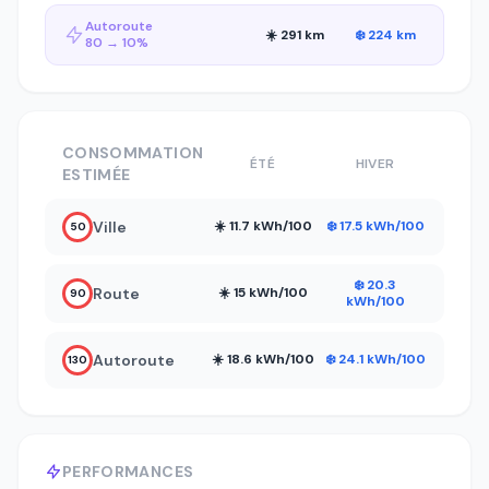
Autoroute
☀️ 291 km
❄️ 224 km
80 → 10%
CONSOMMATION
ÉTÉ
HIVER
ESTIMÉE
Ville
☀️ 11.7 kWh/100
❄️ 17.5 kWh/100
50
❄️ 20.3
Route
☀️ 15 kWh/100
90
kWh/100
Autoroute
☀️ 18.6 kWh/100
❄️ 24.1 kWh/100
130
PERFORMANCES