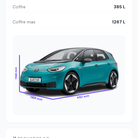
Coffre
385 L
Coffre max
1267 L
1568 mm
4261 mm
1809 mm