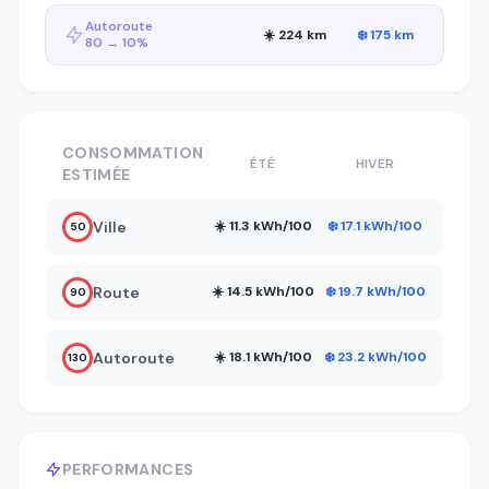
Autoroute
☀️ 224 km
❄️ 175 km
80 → 10%
CONSOMMATION
ÉTÉ
HIVER
ESTIMÉE
Ville
☀️ 11.3 kWh/100
❄️ 17.1 kWh/100
50
Route
☀️ 14.5 kWh/100
❄️ 19.7 kWh/100
90
Autoroute
☀️ 18.1 kWh/100
❄️ 23.2 kWh/100
130
PERFORMANCES