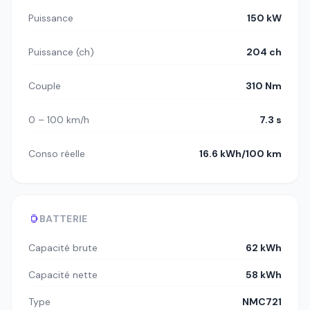
Puissance
150 kW
Puissance (ch)
204 ch
Couple
310 Nm
0 – 100 km/h
7.3 s
Conso réelle
16.6 kWh/100 km
BATTERIE
Capacité brute
62 kWh
Capacité nette
58 kWh
Type
NMC721