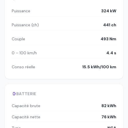
Puissance
324 kW
Puissance (ch)
441 ch
Couple
493 Nm
0 – 100 km/h
4.4 s
Conso réelle
15.5 kWh/100 km
BATTERIE
Capacité brute
82 kWh
Capacité nette
76 kWh