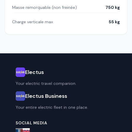
Masse remorquable (non freinée)
750 kg
Charge verticale max
55 kg
Electus
Your electric travel companion.
Electus Business
Your entire electric fleet in one place.
SOCIAL MEDIA