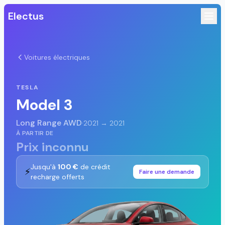
Electus
Voitures électriques
TESLA
Model 3
Long Range AWD
·
2021 → 2021
À PARTIR DE
Prix inconnu
Jusqu'à
100 €
de crédit
⚡
Faire une demande
recharge offerts