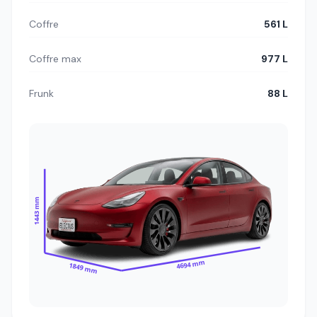
Coffre
561 L
Coffre max
977 L
Frunk
88 L
1443 mm
4694 mm
1849 mm