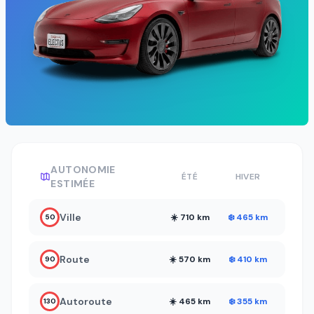
AUTONOMIE
ÉTÉ
HIVER
ESTIMÉE
Ville
☀️ 710 km
❄️ 465 km
50
Route
☀️ 570 km
❄️ 410 km
90
Autoroute
☀️ 465 km
❄️ 355 km
130