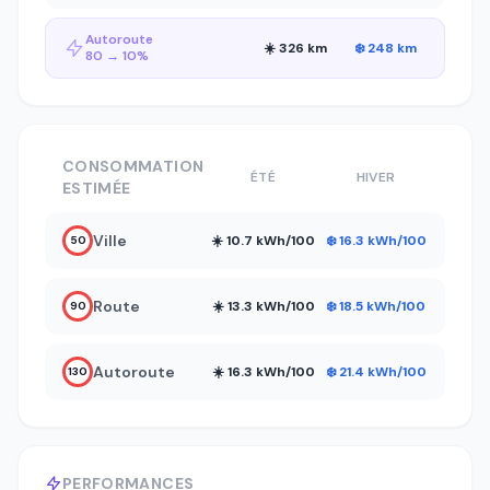
Autoroute
☀️ 326 km
❄️ 248 km
80 → 10%
CONSOMMATION
ÉTÉ
HIVER
ESTIMÉE
Ville
☀️ 10.7 kWh/100
❄️ 16.3 kWh/100
50
Route
☀️ 13.3 kWh/100
❄️ 18.5 kWh/100
90
Autoroute
☀️ 16.3 kWh/100
❄️ 21.4 kWh/100
130
PERFORMANCES